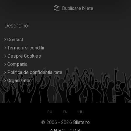
Duplicare bilete
Despre noi
Contact
Termeni si conditii
Despre Cookies
Compania
Politica de confidentialitate
Organizatori
RO
EN
HU
© 2006 - 2026
Bilete.ro
A.N.P.C.
O.D.R.