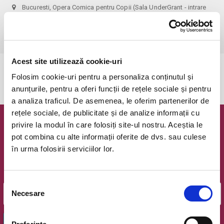
Bucuresti, Opera Comica pentru Copii (Sala UnderGrant - intrare
gradina)
vezi pe harta
 1 bilet permite accesul 1 parinte+1 copil!
Acest site utilizează cookie-uri
Evenimentul a expirat.
Folosim cookie-uri pentru a personaliza conținutul și
anunțurile, pentru a oferi funcții de rețele sociale și pentru
a analiza traficul. De asemenea, le oferim partenerilor de
rețele sociale, de publicitate și de analize informații cu
privire la modul în care folosiți site-ul nostru. Aceștia le
Newsletter @ Bilete.ro
pot combina cu alte informații oferite de dvs. sau culese
în urma folosirii serviciilor lor.
Oferte exclusive si o editie saptamanala cu cele mai noi
evenimente.
Email
Selecția
Necesare
consimțământului
OK