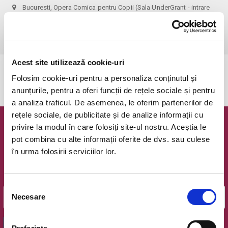
Bucuresti, Opera Comica pentru Copii (Sala UnderGrant - intrare
gradina)
vezi pe harta
 1 bilet permite accesul 1 parinte+1 copil!
Acest site utilizează cookie-uri
Evenimentul a expirat.
Folosim cookie-uri pentru a personaliza conținutul și
anunțurile, pentru a oferi funcții de rețele sociale și pentru
a analiza traficul. De asemenea, le oferim partenerilor de
rețele sociale, de publicitate și de analize informații cu
privire la modul în care folosiți site-ul nostru. Aceștia le
Newsletter @ Bilete.ro
pot combina cu alte informații oferite de dvs. sau culese
în urma folosirii serviciilor lor.
Oferte exclusive si o editie saptamanala cu cele mai noi
evenimente.
Email
Selecția
Necesare
consimțământului
OK