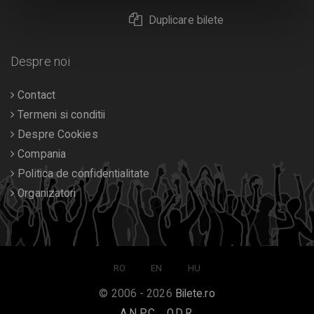
Duplicare bilete
Despre noi
Contact
Termeni si conditii
Despre Cookies
Compania
Politica de confidentialitate
Organizatori
RO
EN
HU
© 2006 - 2026
Bilete.ro
A.N.P.C.
O.D.R.