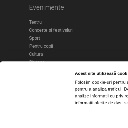
Evenimente
Teatru
Concerte si festivaluri
Sport
Pentru copii
Cultura
Diverse
Acest site utilizează cook
Calendarul evenimentelor
Folosim cookie-uri pentru a 
pentru a analiza traficul. 
analize informații cu privir
informații oferite de dvs. sa