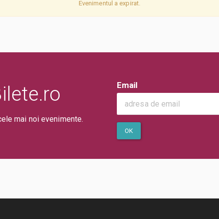
Evenimentul a expirat.
Email
lete.ro
cele mai noi evenimente.
OK