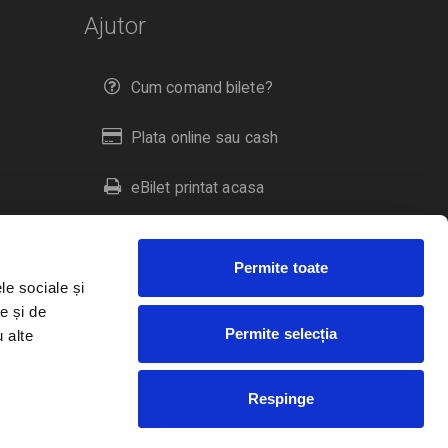
Ajutor
Cum comand bilete?
Plata online sau cash
eBilet printat acasa
Livrare prin curier
Permite toate
Returnare bilete
le sociale și
e și de
Permite selecția
u alte
Duplicare bilete
Respinge