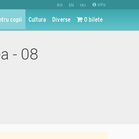
info
RO
EN
HU
ntru copii
Cultura
Diverse
0 bilete
ea - 08