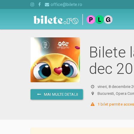
office@bilete.ro
Bilete 
dec 20
vineri, 8 decembrie 
Bucuresti, Opera Com
MAI MULTE DETALII
 1 bilet permite acces