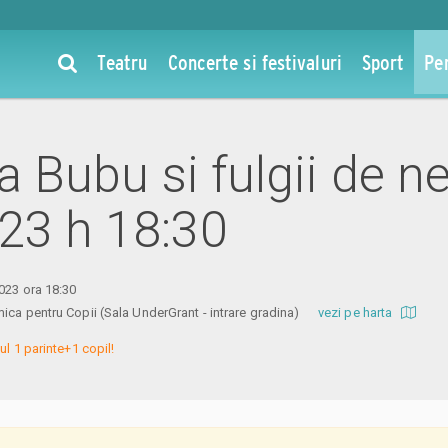
Teatru
Concerte si festivaluri
Sport
Pe
la Bubu si fulgii de n
23 h 18:30
2023 ora 18:30
ica pentru Copii (Sala UnderGrant - intrare gradina)
vezi pe harta
ul 1 parinte+1 copil!