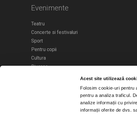
Evenimente
Teatru
Concerte si festivaluri
Sport
Pentru copii
Cultura
Diverse
Acest site utilizează cook
Calendarul evenimentelor
Folosim cookie-uri pentru a 
pentru a analiza traficul. 
analize informații cu privir
informații oferite de dvs. sa