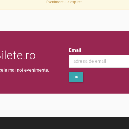
Evenimentul a expirat.
Email
lete.ro
cele mai noi evenimente.
OK