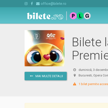
office@bilete.ro
Bilete 
Premie
duminică, 3 decembr
Bucuresti, Opera Com
MAI MULTE DETALII
 1 bilet permite acces