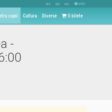
info
RO
EN
HU
ntru copii
Cultura
Diverse
0 bilete
a -
6:00