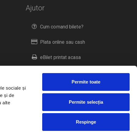
Ajutor
Cum comand bilete?
Plata online sau cash
eBilet printat acasa
Livrare prin curier
Permite toate
Returnare bilete
le sociale și
e și de
Permite selecția
u alte
Duplicare bilete
Respinge