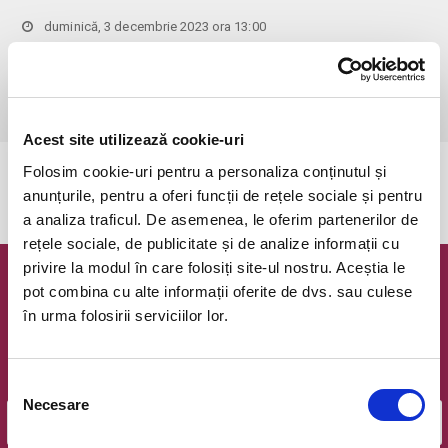
duminică, 3 decembrie 2023 ora 13:00
Bucuresti, Opera Comica pentru Copii (Sala UnderGrant - intrare
gradina)
vezi pe harta
 1 bilet permite accesul 1 parinte+1 copil!
Acest site utilizează cookie-uri
Folosim cookie-uri pentru a personaliza conținutul și
Evenimentul a expirat.
anunțurile, pentru a oferi funcții de rețele sociale și pentru
a analiza traficul. De asemenea, le oferim partenerilor de
rețele sociale, de publicitate și de analize informații cu
privire la modul în care folosiți site-ul nostru. Aceștia le
Newsletter @ Bilete.ro
pot combina cu alte informații oferite de dvs. sau culese
în urma folosirii serviciilor lor.
Oferte exclusive si o editie saptamanala cu cele mai noi
evenimente.
Selecția
Email
Necesare
consimțământului