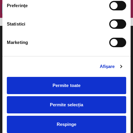
Preferinţe
OK
Statistici
Marketing
Evenimente
Ajutor
Afişare
Teatru
Cum comand bilete?
Concerte si
Permite toate
festivaluri
Plata online sau cash
Sport
Permite selecția
eBilet printat acasa
Pentru copii
Cultura
Livrare prin curier
Respinge
Diverse