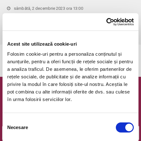
sâmbătă, 2 decembrie 2023 ora 13:00
Bucuresti, Opera Comica pentru Copii (Sala UnderGrant - intrare
gradina)
vezi pe harta
 1 bilet permite accesul 1 parinte+1 copil!
Acest site utilizează cookie-uri
Folosim cookie-uri pentru a personaliza conținutul și
Evenimentul a expirat.
anunțurile, pentru a oferi funcții de rețele sociale și pentru
a analiza traficul. De asemenea, le oferim partenerilor de
rețele sociale, de publicitate și de analize informații cu
privire la modul în care folosiți site-ul nostru. Aceștia le
Newsletter @ Bilete.ro
pot combina cu alte informații oferite de dvs. sau culese
în urma folosirii serviciilor lor.
Oferte exclusive si o editie saptamanala cu cele mai noi
evenimente.
Selecția
Email
Necesare
consimțământului