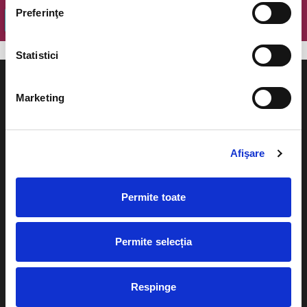
Preferinţe
OK
Statistici
Marketing
Evenimente
Ajutor
Afişare
Teatru
Cum comand bilete?
Concerte si
Permite toate
festivaluri
Plata online sau cash
Sport
Permite selecția
eBilet printat acasa
Pentru copii
Cultura
Livrare prin curier
Respinge
Diverse