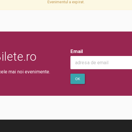
Evenimentul a expirat.
Email
lete.ro
cele mai noi evenimente.
OK