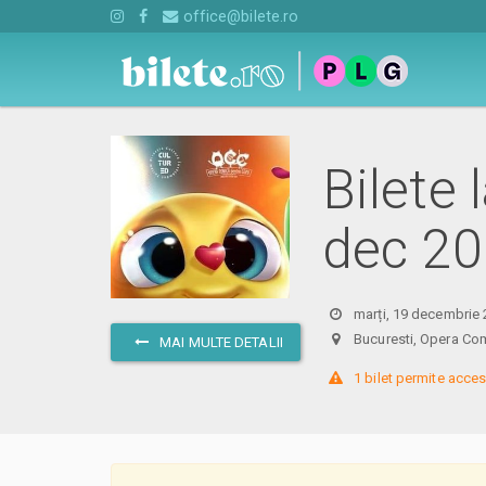
office@bilete.ro
Bilete 
dec 2
marți, 19 decembrie 
Bucuresti, Opera Com
MAI MULTE DETALII
 1 bilet permite acces