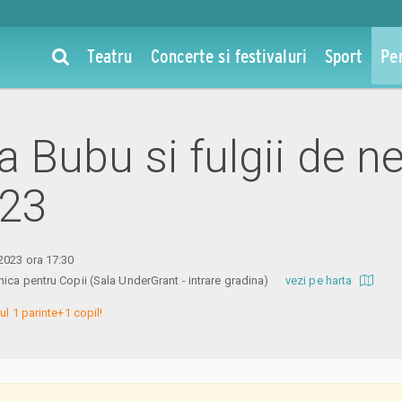
Teatru
Concerte si festivaluri
Sport
Pe
la Bubu si fulgii de n
023
2023 ora 17:30
ica pentru Copii (Sala UnderGrant - intrare gradina)
vezi pe harta
ul 1 parinte+1 copil!