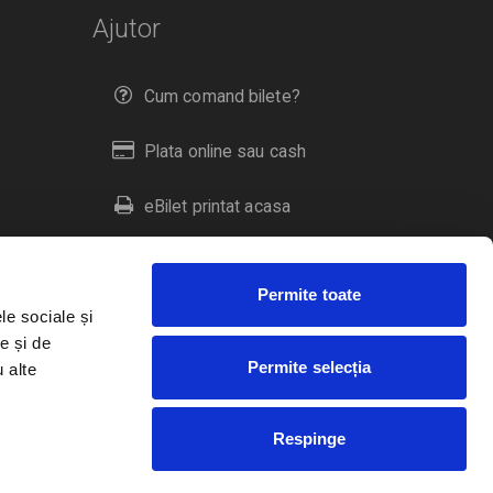
Ajutor
Cum comand bilete?
Plata online sau cash
eBilet printat acasa
Livrare prin curier
Permite toate
Returnare bilete
le sociale și
e și de
Permite selecția
u alte
Duplicare bilete
Respinge