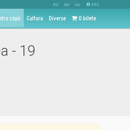
info
RO
EN
HU
ntru copii
Cultura
Diverse
0 bilete
ea - 19