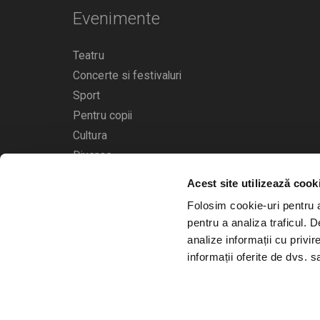
Evenimente
Teatru
Concerte si festivaluri
Sport
Pentru copii
Cultura
Diverse
Acest site utilizează cook
Calendarul evenimentelor
Folosim cookie-uri pentru a 
pentru a analiza traficul. 
analize informații cu privir
informații oferite de dvs. sa