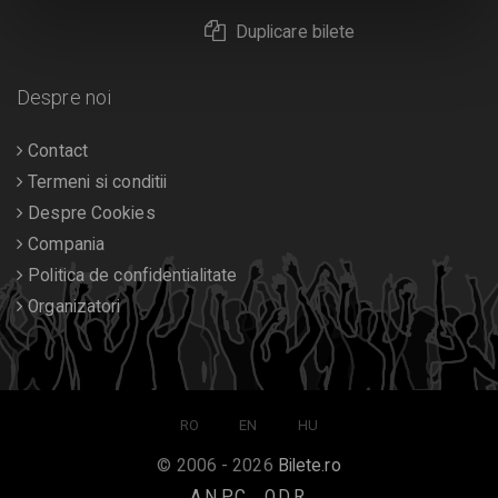
Duplicare bilete
Despre noi
Contact
Termeni si conditii
Despre Cookies
Compania
Politica de confidentialitate
Organizatori
RO
EN
HU
© 2006 - 2026
Bilete.ro
A.N.P.C.
O.D.R.