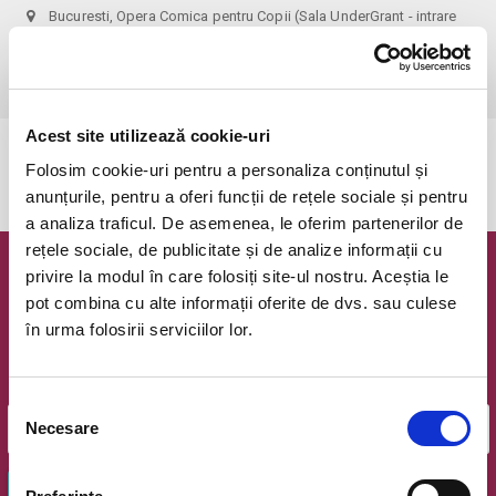
Bucuresti, Opera Comica pentru Copii (Sala UnderGrant - intrare
gradina)
vezi pe harta
 1 bilet permite accesul 1 parinte+1 copil!
Acest site utilizează cookie-uri
Evenimentul a expirat.
Folosim cookie-uri pentru a personaliza conținutul și
anunțurile, pentru a oferi funcții de rețele sociale și pentru
a analiza traficul. De asemenea, le oferim partenerilor de
rețele sociale, de publicitate și de analize informații cu
privire la modul în care folosiți site-ul nostru. Aceștia le
Newsletter @ Bilete.ro
pot combina cu alte informații oferite de dvs. sau culese
în urma folosirii serviciilor lor.
Oferte exclusive si o editie saptamanala cu cele mai noi
evenimente.
Email
Selecția
Necesare
consimțământului
OK