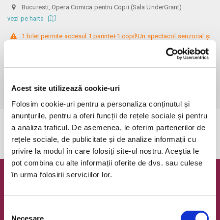
Bucuresti, Opera Comica pentru Copii (Sala UnderGrant)
vezi pe harta
 1 bilet permite accesul 1 parinte+1 copil!Un spectacol senzorial și 
muzical pentru spectatori 0 - 3 ani!

Biletele comandate pe www.bilete.ro cu maximum 3 zile inainte de 
spectacol, se vor achita/ridica cu o zi inaintea spectacolului pana in 
ora 12:00. Dupa aceasta ora/data, nici o comanda de bilete plasata 
Acest site utilizează cookie-uri
online care este neridicata/neachitata nu mai este valabila.
Folosim cookie-uri pentru a personaliza conținutul și
anunțurile, pentru a oferi funcții de rețele sociale și pentru
a analiza traficul. De asemenea, le oferim partenerilor de
Evenimentul a expirat.
rețele sociale, de publicitate și de analize informații cu
privire la modul în care folosiți site-ul nostru. Aceștia le
pot combina cu alte informații oferite de dvs. sau culese
în urma folosirii serviciilor lor.
Newsletter @ Bilete.ro
Oferte exclusive si o editie saptamanala cu cele mai noi
Selecția
evenimente.
Necesare