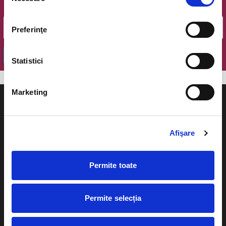
consimțământului
Email
Preferinţe
OK
Statistici
Marketing
Afişare
Evenimente
Ajutor
Permite toate
Teatru
Cum comand bilete?
Concerte si
festivaluri
Plata online sau cash
Permite selecția
Sport
eBilet printat acasa
Pentru copii