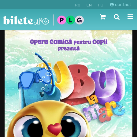
contact
RO
EN
HU