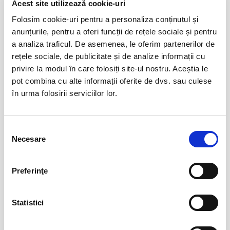
Acest site utilizează cookie-uri
ian
Bucuresti
Folosim cookie-uri pentru a personaliza conținutul și
anunțurile, pentru a oferi funcții de rețele sociale și pentru
BILETE
a analiza traficul. De asemenea, le oferim partenerilor de
rețele sociale, de publicitate și de analize informații cu
privire la modul în care folosiți site-ul nostru. Aceștia le
Destiny Park
01
pot combina cu alte informații oferite de dvs. sau culese
ian
Bucuresti
în urma folosirii serviciilor lor.
BILETE
Selecția
Necesare
consimțământului
Vizitare Salina Turda
01
ian
Turda
Preferinţe
BILETE
Statistici
12
Rapunzel @ Restaurant Amicii – Popesti
Leordeni
sept