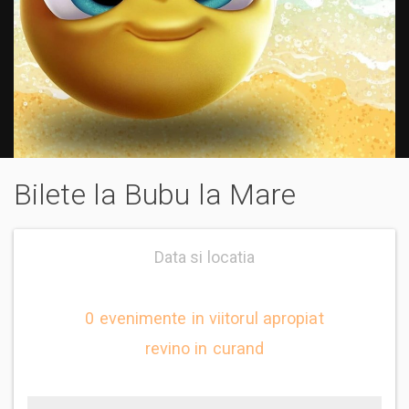
Bilete la Bubu la Mare
Data si locatia
0 evenimente in viitorul apropiat
revino in curand