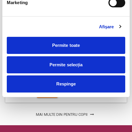
Marketing
Popesti-Leordeni
BILETE
Afişare
20
Isprăvile Motanului Încălțat @ Muse Country
Club Mogoșoaia
sept
Permite toate
Mogosoaia
BILETE
Permite selecția
Dumbo cel isteț @ Hanu’ lui Manuc
17
oct
Respinge
Bucuresti
BILETE
MAI MULTE DIN PENTRU COPII