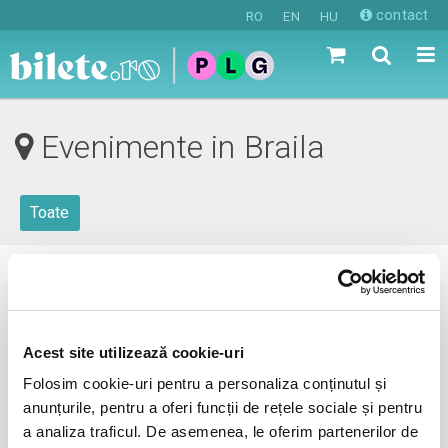
contact
RO
EN
HU
Evenimente in Braila
Toate
0 evenimente in viitorul apropiat
revino mai tarziu
Acest site utilizează cookie-uri
Folosim cookie-uri pentru a personaliza conținutul și
anunțurile, pentru a oferi funcții de rețele sociale și pentru
anunta-ma pe email cand apare urmatorul eveniment la
a analiza traficul. De asemenea, le oferim partenerilor de
Braila