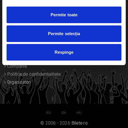
Duplicare bilete
Permite toate
Despre noi
Permite selecția
Contact
Termeni si conditii
Respinge
Despre Cookies
Compania
Politica de confidentialitate
Organizatori
RO
EN
HU
© 2006 - 2026
Bilete.ro