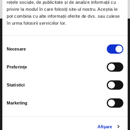
rețele sociale, de publicitate și de analize informații cu
privire la modul în care folosiți site-ul nostru. Aceștia le
pot combina cu alte informații oferite de dvs. sau culese
în urma folosirii serviciilor lor.
Selecția
Necesare
consimțământului
Evenimente
Ajutor
Teatru
Preferinţe
Cum comand bilete?
Concerte si
festivaluri
Plata online sau cash
Statistici
Sport
eBilet printat acasa
Pentru copii
Marketing
Cultura
Livrare prin curier
Diverse
Calendar
Afişare
Returnare bilete