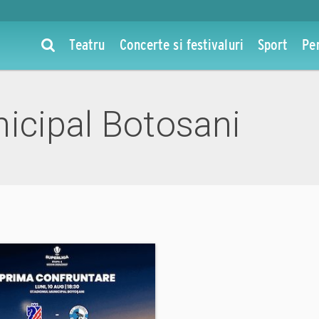
Teatru
Concerte si festivaluri
Sport
Pe
icipal Botosani