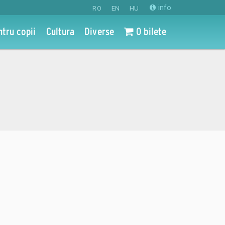
info
RO
EN
HU
ntru copii
Cultura
Diverse
0 bilete