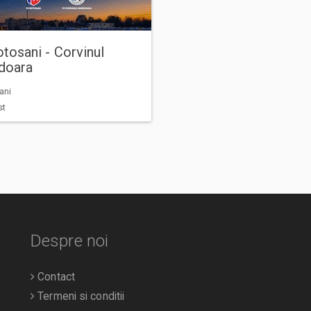
tosani - Corvinul
doara
ani
st
Despre noi
Contact
Termeni si conditii