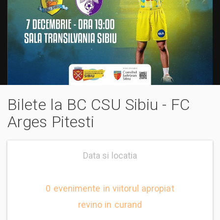
Bilete la BC CSU Sibiu - FC
Arges Pitesti
Data si locatia
0 evenimente in viitorul apropiat
revino in curand