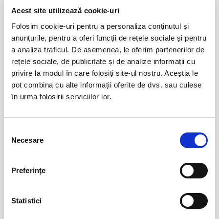
Acest site utilizează cookie-uri
Evenimente similare
Folosim cookie-uri pentru a personaliza conținutul și
Abonamente FC Bihor Oradea
01
anunțurile, pentru a oferi funcții de rețele sociale și pentru
iun
a analiza traficul. De asemenea, le oferim partenerilor de
Oradea
rețele sociale, de publicitate și de analize informații cu
BILETE
privire la modul în care folosiți site-ul nostru. Aceștia le
pot combina cu alte informații oferite de dvs. sau culese
în urma folosirii serviciilor lor.
Abonamente Farul Constanta
05
iun
Ovidiu
BILETE
Selecția
Necesare
consimțământului
Abonamente FC Bacau
03
Preferinţe
iul
Bacau
BILETE
Statistici