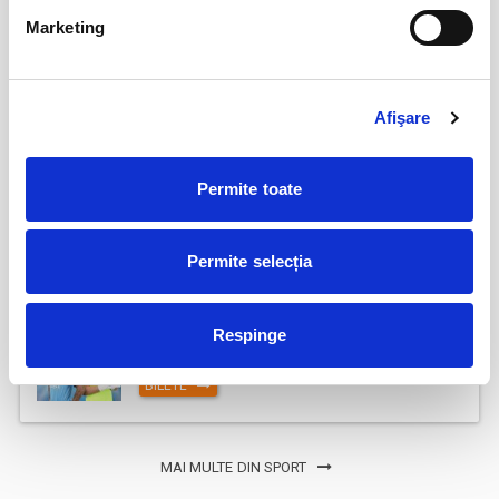
Marketing
Parking FC Вacau
04
iul
Bacau
BILETE
Afişare
Abonamente Politehnica Timisoara
09
Permite toate
iul
Timisoara
BILETE
Permite selecția
Abonamente FC Voluntari
27
Respinge
iul
Voluntari
BILETE
MAI MULTE DIN SPORT