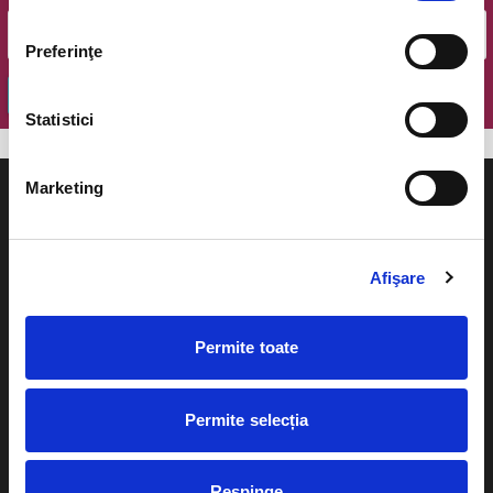
Preferinţe
OK
Statistici
Marketing
Afişare
Evenimente
Ajutor
Teatru
Permite toate
Cum comand bilete?
Concerte si
festivaluri
Plata online sau cash
Permite selecția
Sport
eBilet printat acasa
Pentru copii
Respinge