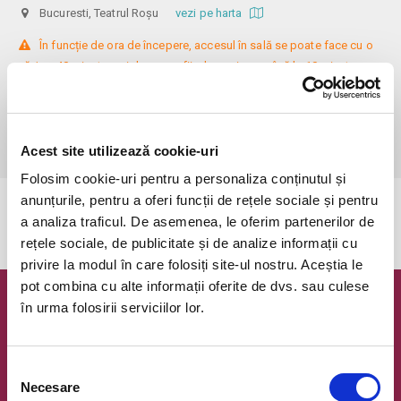
Bucuresti, Teatrul Roșu
vezi pe harta
 În funcție de ora de începere, accesul în sală se poate face cu o 
oră / cu 40 minute mai devreme, fiind permis cu până la 10 minute 
înainte de spectacol. Așezarea se realizează la mese de 2 (nr. limitat), 3 
sau 4 locuri, în regim de teatru-cafenea (în funcție de disponibilitatea 
de la fața locului, există posibilitatea împărțirii mesei cu alte persoane). 
Informații suplimentare, la nr. de telefon 0773 825 249.
Acest site utilizează cookie-uri
Folosim cookie-uri pentru a personaliza conținutul și
anunțurile, pentru a oferi funcții de rețele sociale și pentru
Evenimentul a expirat.
a analiza traficul. De asemenea, le oferim partenerilor de
rețele sociale, de publicitate și de analize informații cu
privire la modul în care folosiți site-ul nostru. Aceștia le
pot combina cu alte informații oferite de dvs. sau culese
în urma folosirii serviciilor lor.
Newsletter @ Bilete.ro
Oferte exclusive si o editie saptamanala cu cele mai noi
evenimente.
Selecția
Necesare
consimțământului
Email