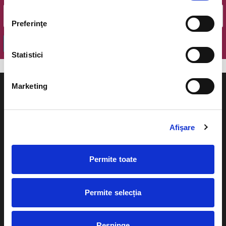
Preferinţe
OK
Statistici
Marketing
Afişare
Evenimente
Ajutor
Teatru
Permite toate
Cum comand bilete?
Concerte si
festivaluri
Plata online sau cash
Permite selecția
Sport
eBilet printat acasa
Pentru copii
Respinge