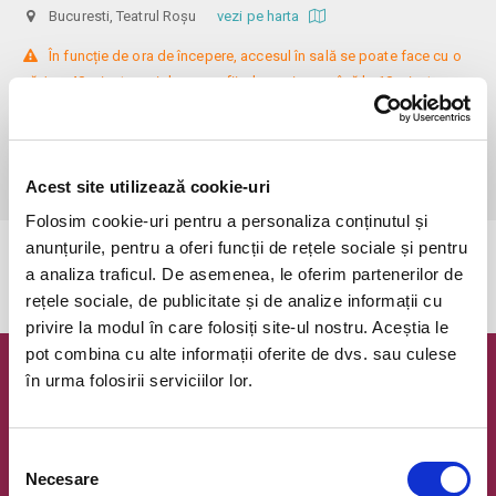
Bucuresti, Teatrul Roșu
vezi pe harta
 În funcție de ora de începere, accesul în sală se poate face cu o 
oră / cu 40 minute mai devreme, fiind permis cu până la 10 minute 
înainte de spectacol. Așezarea se realizează la mese de 2 (nr. limitat), 3 
sau 4 locuri, în regim de teatru-cafenea (în funcție de disponibilitatea 
de la fața locului, există posibilitatea împărțirii mesei cu alte persoane). 
Informații suplimentare, la nr. de telefon 0773 825 249.
Acest site utilizează cookie-uri
Folosim cookie-uri pentru a personaliza conținutul și
anunțurile, pentru a oferi funcții de rețele sociale și pentru
Evenimentul a expirat.
a analiza traficul. De asemenea, le oferim partenerilor de
rețele sociale, de publicitate și de analize informații cu
privire la modul în care folosiți site-ul nostru. Aceștia le
pot combina cu alte informații oferite de dvs. sau culese
în urma folosirii serviciilor lor.
Newsletter @ Bilete.ro
Oferte exclusive si o editie saptamanala cu cele mai noi
evenimente.
Selecția
Necesare
consimțământului
Email