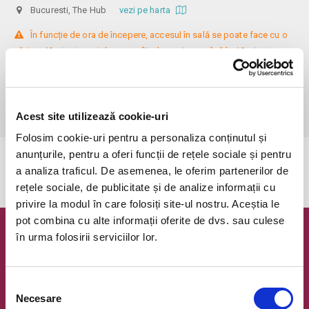
Bucuresti, The Hub
vezi pe harta
 În funcție de ora de începere, accesul în sală se poate face cu o 
oră / cu 40 minute mai devreme, fiind permis cu până la 10 minute 
înainte de spectacol. Așezarea se realizează la mese de 2 (nr. limitat), 3 
sau 4 locuri, în regim de teatru-cafenea (în funcție de disponibilitatea 
de la fața locului, există posibilitatea împărțirii mesei cu alte persoane). 
Informații suplimentare, la nr. de telefon 0773 825 249.
Acest site utilizează cookie-uri
Folosim cookie-uri pentru a personaliza conținutul și
anunțurile, pentru a oferi funcții de rețele sociale și pentru
Evenimentul a expirat.
a analiza traficul. De asemenea, le oferim partenerilor de
rețele sociale, de publicitate și de analize informații cu
privire la modul în care folosiți site-ul nostru. Aceștia le
pot combina cu alte informații oferite de dvs. sau culese
în urma folosirii serviciilor lor.
Newsletter @ Bilete.ro
Oferte exclusive si o editie saptamanala cu cele mai noi
evenimente.
Selecția
Necesare
consimțământului
Email