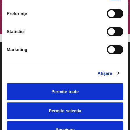
Preferinţe
OK
Statistici
Marketing
Afişare
Evenimente
Ajutor
Teatru
Permite toate
Cum comand bilete?
Concerte si
festivaluri
Plata online sau cash
Permite selecția
Sport
eBilet printat acasa
Pentru copii
Respinge