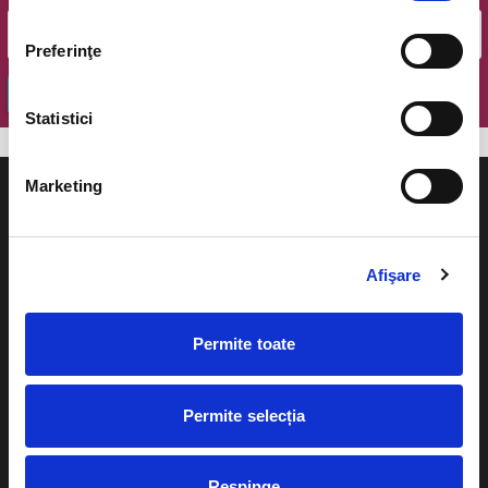
Preferinţe
OK
Statistici
Marketing
Afişare
Evenimente
Ajutor
Teatru
Permite toate
Cum comand bilete?
Concerte si
festivaluri
Plata online sau cash
Permite selecția
Sport
eBilet printat acasa
Pentru copii
Respinge