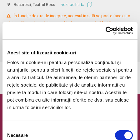
Bucuresti, Teatrul Roșu
vezi pe harta
 În funcție de ora de începere, accesul în sală se poate face cu o 
oră / cu 40 minute mai devreme, fiind permis cu până la 10 minute 
înainte de spectacol. Așezarea se realizează la mese de 2 (nr. limitat), 3 
sau 4 locuri, în regim de teatru-cafenea (în funcție de disponibilitatea 
de la fața locului, există posibilitatea împărțirii mesei cu alte persoane). 
Informații suplimentare, la nr. de telefon 0773 825 249.
Acest site utilizează cookie-uri
Folosim cookie-uri pentru a personaliza conținutul și
anunțurile, pentru a oferi funcții de rețele sociale și pentru
Evenimentul a expirat.
a analiza traficul. De asemenea, le oferim partenerilor de
rețele sociale, de publicitate și de analize informații cu
privire la modul în care folosiți site-ul nostru. Aceștia le
pot combina cu alte informații oferite de dvs. sau culese
în urma folosirii serviciilor lor.
Newsletter @ Bilete.ro
Oferte exclusive si o editie saptamanala cu cele mai noi
evenimente.
Selecția
Necesare
consimțământului
Email