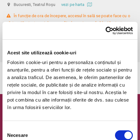
Bucuresti, Teatrul Roșu
vezi pe harta
 În funcție de ora de începere, accesul în sală se poate face cu o 
oră / cu 40 minute mai devreme, fiind permis cu până la 10 minute 
înainte de spectacol. Așezarea se realizează la mese de 2 (nr. limitat), 3 
sau 4 locuri, în regim de teatru-cafenea (în funcție de disponibilitatea 
de la fața locului, există posibilitatea împărțirii mesei cu alte persoane). 
Informații suplimentare, la nr. de telefon 0773 825 249.
Acest site utilizează cookie-uri
Folosim cookie-uri pentru a personaliza conținutul și
anunțurile, pentru a oferi funcții de rețele sociale și pentru
Evenimentul a expirat.
a analiza traficul. De asemenea, le oferim partenerilor de
rețele sociale, de publicitate și de analize informații cu
privire la modul în care folosiți site-ul nostru. Aceștia le
pot combina cu alte informații oferite de dvs. sau culese
în urma folosirii serviciilor lor.
Newsletter @ Bilete.ro
Oferte exclusive si o editie saptamanala cu cele mai noi
evenimente.
Selecția
Necesare
consimțământului
Email