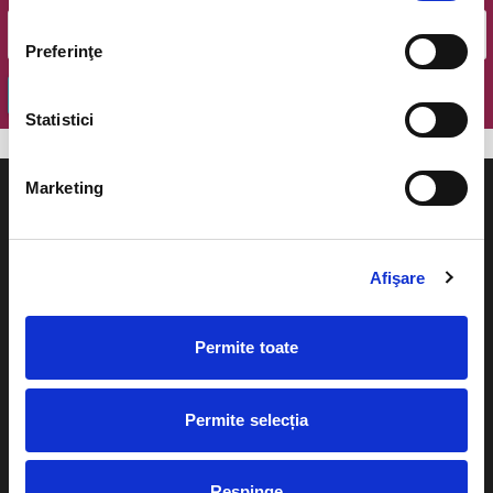
Preferinţe
OK
Statistici
Marketing
Afişare
Evenimente
Ajutor
Teatru
Permite toate
Cum comand bilete?
Concerte si
festivaluri
Plata online sau cash
Permite selecția
Sport
eBilet printat acasa
Pentru copii
Respinge