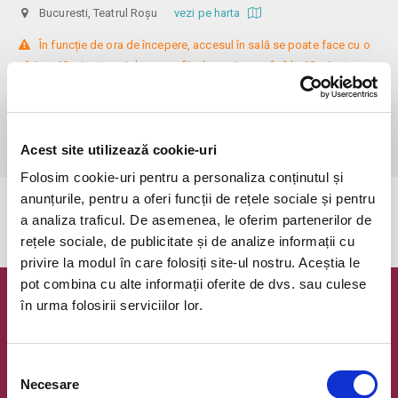
Bucuresti, Teatrul Roșu
vezi pe harta
 În funcție de ora de începere, accesul în sală se poate face cu o 
oră / cu 40 minute mai devreme, fiind permis cu până la 10 minute 
înainte de spectacol. Așezarea se realizează la mese de 2 (nr. limitat), 3 
sau 4 locuri, în regim de teatru-cafenea (în funcție de disponibilitatea 
de la fața locului, există posibilitatea împărțirii mesei cu alte persoane). 
Informații suplimentare, la nr. de telefon 0773 825 249.
Acest site utilizează cookie-uri
Folosim cookie-uri pentru a personaliza conținutul și
anunțurile, pentru a oferi funcții de rețele sociale și pentru
Evenimentul a expirat.
a analiza traficul. De asemenea, le oferim partenerilor de
rețele sociale, de publicitate și de analize informații cu
privire la modul în care folosiți site-ul nostru. Aceștia le
pot combina cu alte informații oferite de dvs. sau culese
în urma folosirii serviciilor lor.
Newsletter @ Bilete.ro
Oferte exclusive si o editie saptamanala cu cele mai noi
evenimente.
Selecția
Necesare
consimțământului
Email