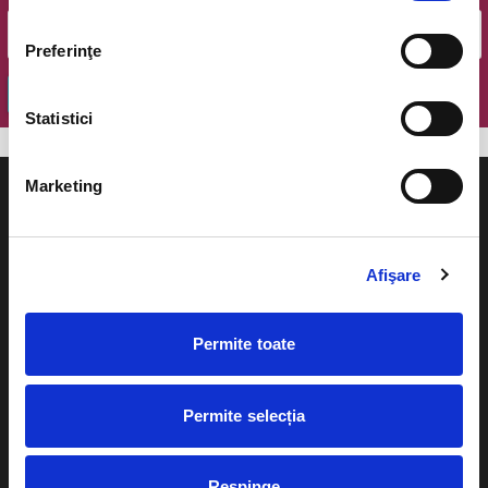
Preferinţe
OK
Statistici
Marketing
Afişare
Evenimente
Ajutor
Teatru
Permite toate
Cum comand bilete?
Concerte si
festivaluri
Plata online sau cash
Permite selecția
Sport
eBilet printat acasa
Pentru copii
Respinge