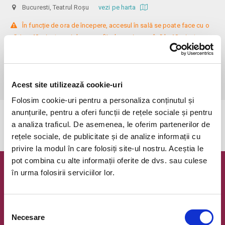
Bucuresti, Teatrul Roșu
vezi pe harta
 În funcție de ora de începere, accesul în sală se poate face cu o 
oră / cu 40 minute mai devreme, fiind permis cu până la 10 minute 
înainte de spectacol. Așezarea se realizează la mese de 2 (nr. limitat), 3 
sau 4 locuri, în regim de teatru-cafenea (în funcție de disponibilitatea 
de la fața locului, există posibilitatea împărțirii mesei cu alte persoane). 
Informații suplimentare, la nr. de telefon 0773 825 249.
Acest site utilizează cookie-uri
Folosim cookie-uri pentru a personaliza conținutul și
anunțurile, pentru a oferi funcții de rețele sociale și pentru
Evenimentul a expirat.
a analiza traficul. De asemenea, le oferim partenerilor de
rețele sociale, de publicitate și de analize informații cu
privire la modul în care folosiți site-ul nostru. Aceștia le
pot combina cu alte informații oferite de dvs. sau culese
în urma folosirii serviciilor lor.
Newsletter @ Bilete.ro
Oferte exclusive si o editie saptamanala cu cele mai noi
evenimente.
Selecția
Necesare
consimțământului
Email