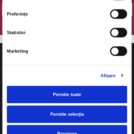
Preferinţe
OK
Statistici
Marketing
Afişare
Evenimente
Ajutor
Teatru
Permite toate
Cum comand bilete?
Concerte si
festivaluri
Plata online sau cash
Permite selecția
Sport
eBilet printat acasa
Pentru copii
Respinge