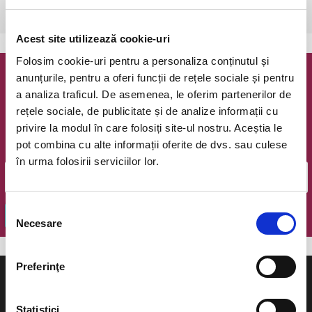
Bucuresti, The Hub
vezi pe harta
Acest site utilizează cookie-uri
Folosim cookie-uri pentru a personaliza conținutul și
anunțurile, pentru a oferi funcții de rețele sociale și pentru
Newsletter @ Bilete.ro
a analiza traficul. De asemenea, le oferim partenerilor de
rețele sociale, de publicitate și de analize informații cu
Oferte exclusive si o editie saptamanala cu cele mai noi
privire la modul în care folosiți site-ul nostru. Aceștia le
evenimente.
pot combina cu alte informații oferite de dvs. sau culese
Email
în urma folosirii serviciilor lor.
Selecția
OK
Necesare
consimțământului
Preferinţe
Statistici