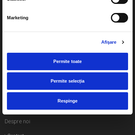
Evenimente
Ajutor
Marketing
Teatru
Cum comand bilete?
Concerte si
festivaluri
Afişare
Plata online sau cash
Sport
eBilet printat acasa
Pentru copii
Permite toate
Cultura
Livrare prin curier
Diverse
Permite selecția
Calendar
Returnare bilete
Respinge
Duplicare bilete
Despre noi