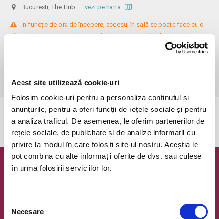
Bucuresti, The Hub
vezi pe harta
 În funcție de ora de începere, accesul în sală se poate face cu o 
oră / cu 40 minute mai devreme, fiind permis cu până la 10 minute 
înainte de spectacol. Așezarea se realizează la mese de 2 (nr. limitat), 3 
sau 4 locuri, în regim de teatru-cafenea (în funcție de disponibilitatea 
de la fața locului, există posibilitatea împărțirii mesei cu alte persoane). 
Informații suplimentare, la nr. de telefon 0773 825 249.
Acest site utilizează cookie-uri
Folosim cookie-uri pentru a personaliza conținutul și
anunțurile, pentru a oferi funcții de rețele sociale și pentru
Evenimentul a expirat.
a analiza traficul. De asemenea, le oferim partenerilor de
rețele sociale, de publicitate și de analize informații cu
privire la modul în care folosiți site-ul nostru. Aceștia le
pot combina cu alte informații oferite de dvs. sau culese
în urma folosirii serviciilor lor.
Newsletter @ Bilete.ro
Oferte exclusive si o editie saptamanala cu cele mai noi
evenimente.
Selecția
Necesare
consimțământului
Email