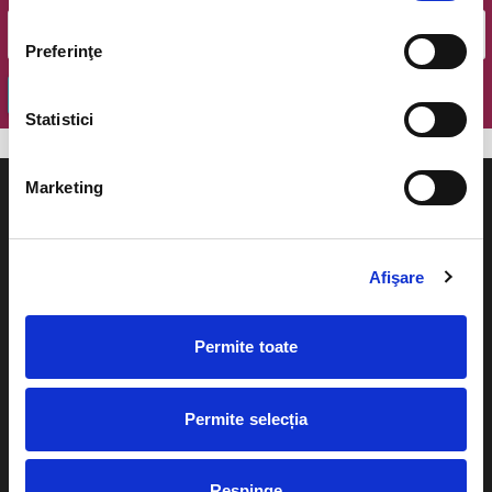
Preferinţe
OK
Statistici
Marketing
Afişare
Evenimente
Ajutor
Teatru
Permite toate
Cum comand bilete?
Concerte si
festivaluri
Plata online sau cash
Permite selecția
Sport
eBilet printat acasa
Pentru copii
Respinge