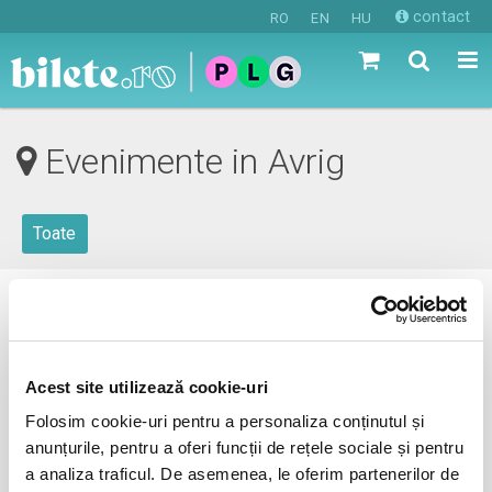
contact
RO
EN
HU
Evenimente in Avrig
Toate
0 evenimente in viitorul apropiat
revino mai tarziu
Acest site utilizează cookie-uri
Folosim cookie-uri pentru a personaliza conținutul și
anunțurile, pentru a oferi funcții de rețele sociale și pentru
anunta-ma pe email cand apare urmatorul eveniment la
a analiza traficul. De asemenea, le oferim partenerilor de
Avrig