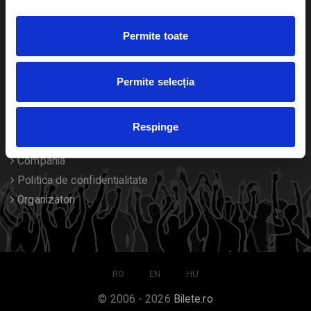
Duplicare bilete
Permite toate
Despre noi
Permite selecția
Contact
Termeni si conditii
Respinge
Despre Cookies
Compania
Politica de confidentialitate
Organizatori
RO
EN
HU
© 2006 - 2026
Bilete.ro