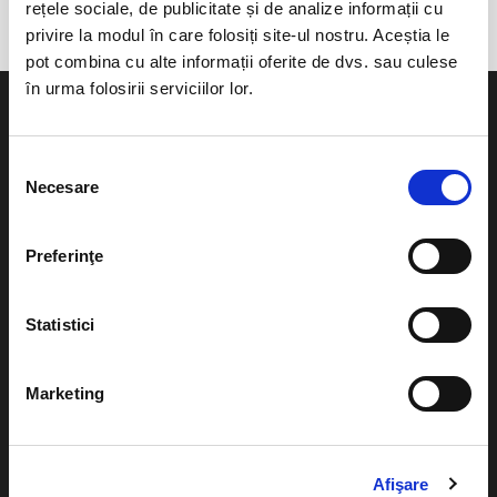
rețele sociale, de publicitate și de analize informații cu
privire la modul în care folosiți site-ul nostru. Aceștia le
pot combina cu alte informații oferite de dvs. sau culese
în urma folosirii serviciilor lor.
Selecția
Necesare
consimțământului
Evenimente
Ajutor
Teatru
Preferinţe
Cum comand bilete?
Concerte si
festivaluri
Plata online sau cash
Statistici
Sport
eBilet printat acasa
Pentru copii
Marketing
Cultura
Livrare prin curier
Diverse
Calendar
Afişare
Returnare bilete