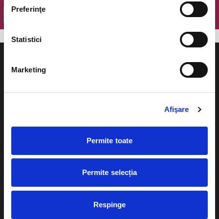
Preferinţe
OK
Statistici
Marketing
Evenimente
Ajutor
Afişare
Teatru
Cum comand bilete?
Concerte si
Permite toate
festivaluri
Plata online sau cash
Sport
Permite selecția
eBilet printat acasa
Pentru copii
Cultura
Livrare prin curier
Respinge
Diverse