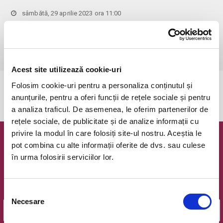
sâmbătă, 29 aprilie 2023 ora 11:00
Bucuresti, Hanu' lui Manuc
vezi pe harta
 Pentru copiii cu vârsta de peste 1 an se achită bilet.

Se achită bilete atât pentru părinti cât și pentru copii.
Acest site utilizează cookie-uri
Folosim cookie-uri pentru a personaliza conținutul și
Evenimentul a expirat.
anunțurile, pentru a oferi funcții de rețele sociale și pentru
a analiza traficul. De asemenea, le oferim partenerilor de
rețele sociale, de publicitate și de analize informații cu
privire la modul în care folosiți site-ul nostru. Aceștia le
Newsletter @ Bilete.ro
pot combina cu alte informații oferite de dvs. sau culese
în urma folosirii serviciilor lor.
Oferte exclusive si o editie saptamanala cu cele mai noi
evenimente.
Selecția
Email
Necesare
consimțământului