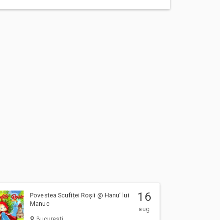
16
Povestea Scufiței Roșii @ Hanu’ lui
Manuc
aug
Bucuresti