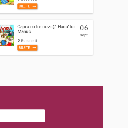
BILETE
Capra cu trei iezi @ Hanu' lui
06
Manuc
sept
Bucuresti
BILETE