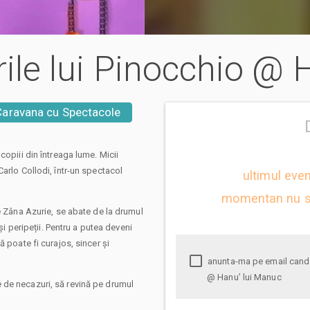
rile lui Pinocchio @
Caravana cu Spectacole
copiii din întreaga lume. Micii
arlo Collodi, într-un spectacol
ultimul eve
momentan nu s
e Zâna Azurie, se abate de la drumul
și peripeții. Pentru a putea deveni
 poate fi curajos, sincer și
anunta-ma pe email cand apare urmatorul eveniment la Aventurile lui Pinocchio
@ Hanu’ lui Manuc
 de necazuri, să revină pe drumul