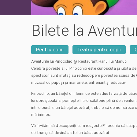
Bilete la Aventu
Pentru copii
Teatru pentru copii
Aventurile lui Pinocchio @ Restaurant Hanu’ lui Manuc
Celebra poveste a lui Pinocchio este cunoscută și iubită de 
spectatori sunt invitați să redescopere povestea scrisă de C
muzical cu păpuși și marionete, antrenant și educativ.
Pinocchio, un băiețel din lemn ce este adus la viață de cătr
lui spre școală si pornește într-o călătorie plină de aventuri 
într-o bună zi un băiețel adevărat, trebuie să demonstreze că
mărinimos.
Vă invităm să descoperiți cum reușește Pinocchio să scape
cel bun și să devină astfel un băiat adevărat.