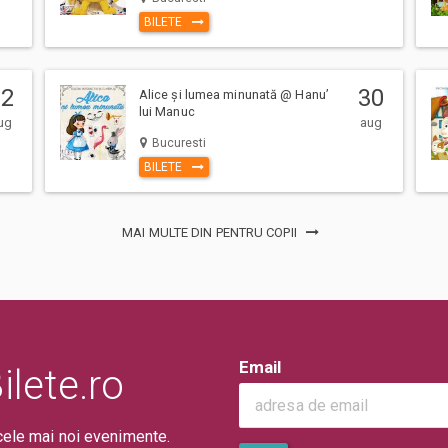
ru Bilete.ro, cumparatorul se obliga
BILETE
 precum si
Termenii si Conditiile
site-
22
30
Alice și lumea minunată @ Hanu’
lui Manuc
ug
aug
Bucuresti
BILETE
ntii la eveniment, adulti si copii,
MAI MULTE DIN PENTRU COPII
a. (Mai putin cazurile unde este
 sau in locul de desfasurare a
erarea pe caile de acces sau
ui/evenimentului.
Email
lete.ro
cele mai noi evenimente.