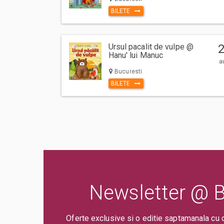
Prin cumpararea unui bilet sau abonament de pe site-ul nost
BILETE
sa respecte Regulile de participare si acces la eveniment,
ului Bilete.ro
Taxe servicii aplicabile per bilet:
Ursul pacalit de vulpe @
Taxa administrare - 2%
Hanu' lui Manuc
a
Taxa procesare - 2 lei
Bucuresti
Comision ticketing - 7%
BILETE
Taxa emitere bilet - 1 RON
Un bilet este valabil pentru o singura persoana. Toti participa
trebuie sa cumpere bilet sau abonament, indiferent de varst
specificata gratuitate in limita de varsta).
Va rugam sa respectati orele de acces in sala de spectacol
evenimentului inscriptionate pe bilet, pentru a evita aglom
deranjarea celorlalti spectatori dupa inceperea spectacolul
Newsletter @ Bi
Oferte exclusive si o editie saptamanala cu 