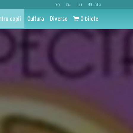
info
RO
EN
HU
ntru copii
Cultura
Diverse
0 bilete