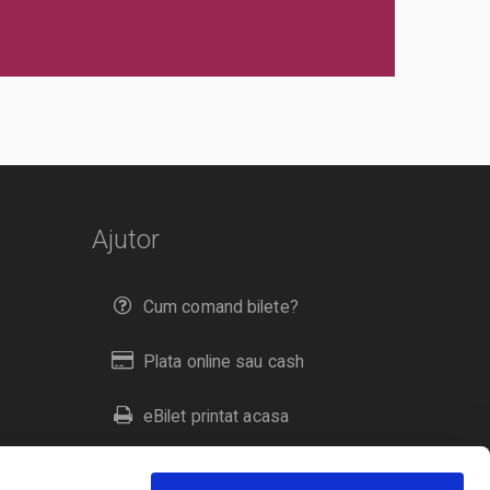
Ajutor
Cum comand bilete?
Plata online sau cash
eBilet printat acasa
Livrare prin curier