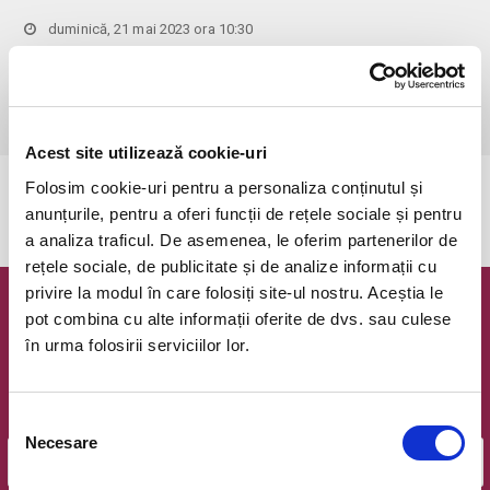
duminică, 21 mai 2023 ora 10:30
Bucuresti, Pe TERASA la Hanu' lui Manuc
vezi pe harta
 Pentru copiii cu vârsta de peste 1 an se achită bilet.

Se achită bilete atât pentru părinti cât și pentru copii.
Acest site utilizează cookie-uri
Folosim cookie-uri pentru a personaliza conținutul și
Evenimentul a expirat.
anunțurile, pentru a oferi funcții de rețele sociale și pentru
a analiza traficul. De asemenea, le oferim partenerilor de
rețele sociale, de publicitate și de analize informații cu
privire la modul în care folosiți site-ul nostru. Aceștia le
Newsletter @ Bilete.ro
pot combina cu alte informații oferite de dvs. sau culese
în urma folosirii serviciilor lor.
Oferte exclusive si o editie saptamanala cu cele mai noi
evenimente.
Selecția
Email
Necesare
consimțământului