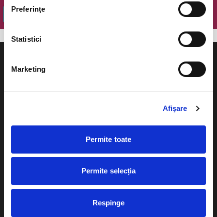
Preferinţe
OK
Statistici
Marketing
Evenimente
Ajutor
Afişare
Teatru
Cum comand bilete?
Concerte si
Permite toate
festivaluri
Plata online sau cash
Sport
Permite selecția
eBilet printat acasa
Pentru copii
Cultura
Livrare prin curier
Respinge
Diverse