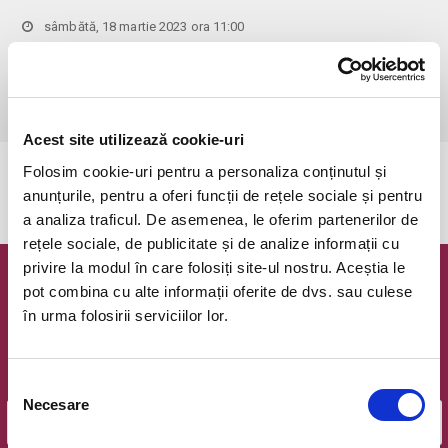
sâmbătă, 18 martie 2023 ora 11:00
Bucuresti, Hanu' lui Manuc
vezi pe harta
 Pentru copiii cu vârsta de peste 1 an se achită bilet.

Se achită bilete atât pentru părinti cât și pentru copii.
Acest site utilizează cookie-uri
Folosim cookie-uri pentru a personaliza conținutul și
Evenimentul a expirat.
anunțurile, pentru a oferi funcții de rețele sociale și pentru
a analiza traficul. De asemenea, le oferim partenerilor de
rețele sociale, de publicitate și de analize informații cu
privire la modul în care folosiți site-ul nostru. Aceștia le
Newsletter @ Bilete.ro
pot combina cu alte informații oferite de dvs. sau culese
în urma folosirii serviciilor lor.
Oferte exclusive si o editie saptamanala cu cele mai noi
evenimente.
Selecția
Email
Necesare
consimțământului