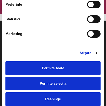
Preferinţe
OK
Statistici
Marketing
Evenimente
Ajutor
Afişare
Teatru
Cum comand bilete?
Concerte si
Permite toate
festivaluri
Plata online sau cash
Sport
Permite selecția
eBilet printat acasa
Pentru copii
Cultura
Livrare prin curier
Respinge
Diverse