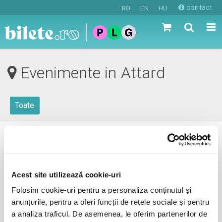
contact
RO
EN
HU
Evenimente in Attard
Toate
0 evenimente in viitorul apropiat
revino mai tarziu
Acest site utilizează cookie-uri
Folosim cookie-uri pentru a personaliza conținutul și
anunțurile, pentru a oferi funcții de rețele sociale și pentru
anunta-ma pe email cand apare urmatorul eveniment la
a analiza traficul. De asemenea, le oferim partenerilor de
Attard