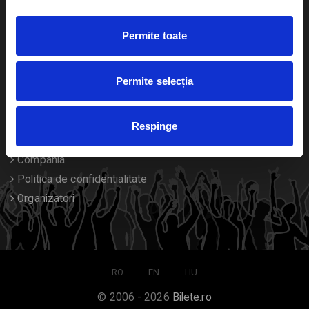
Duplicare bilete
Permite toate
Despre noi
Permite selecția
Contact
Termeni si conditii
Respinge
Despre Cookies
Compania
Politica de confidentialitate
Organizatori
RO
EN
HU
© 2006 - 2026
Bilete.ro