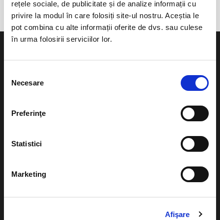
rețele sociale, de publicitate și de analize informații cu
privire la modul în care folosiți site-ul nostru. Aceștia le
pot combina cu alte informații oferite de dvs. sau culese
în urma folosirii serviciilor lor.
Selecția
Necesare
consimțământului
Evenimente
Ajutor
Teatru
Preferinţe
Cum comand bilete?
Concerte si
festivaluri
Plata online sau cash
Statistici
Sport
eBilet printat acasa
Pentru copii
Marketing
Cultura
Livrare prin curier
Diverse
Calendar
Afişare
Returnare bilete