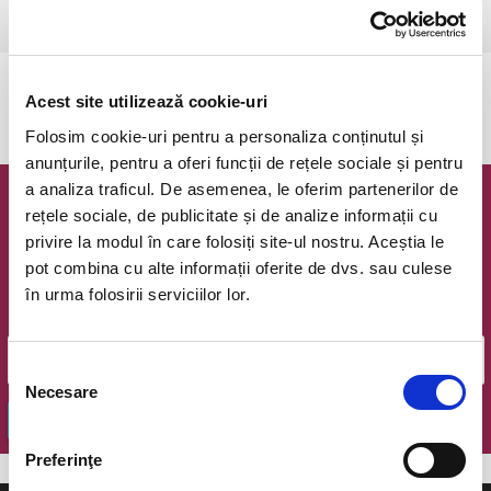
Bucuresti, Teatrul de Comedie
vezi pe harta
Evenimentul a expirat.
Acest site utilizează cookie-uri
Folosim cookie-uri pentru a personaliza conținutul și
anunțurile, pentru a oferi funcții de rețele sociale și pentru
a analiza traficul. De asemenea, le oferim partenerilor de
Newsletter @ Bilete.ro
rețele sociale, de publicitate și de analize informații cu
privire la modul în care folosiți site-ul nostru. Aceștia le
Oferte exclusive si o editie saptamanala cu cele mai noi
pot combina cu alte informații oferite de dvs. sau culese
evenimente.
în urma folosirii serviciilor lor.
Email
Selecția
Necesare
consimțământului
OK
Preferinţe