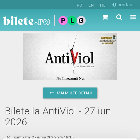
contact
RO
EN
HU
MAI MULTE DETALII
Bilete la AntiViol - 27 iun
2026
sâmbătă, 27 iunie 2026 ora 18:15