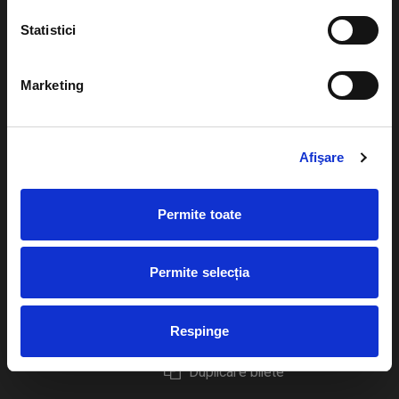
Statistici
Marketing
Evenimente
Ajutor
Teatru
Cum comand bilete?
Afişare
Concerte si
festivaluri
Plata online sau cash
Permite toate
Sport
eBilet printat acasa
Pentru copii
Cultura
Permite selecția
Livrare prin curier
Diverse
Calendar
Returnare bilete
Respinge
Duplicare bilete