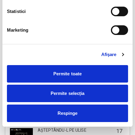
12
VIYAF VIRTUOSI - MARILE CONCERTE
PENTRU PIAN II
aug
Statistici
Arad
BILETE
Marketing
Șoricelul neascultător
23
aug
Afişare
Bucuresti
BILETE
Permite toate
Perfect Necăsătoriți
09
Permite selecția
sept
Bucuresti
BILETE
Respinge
AȘTEPTÂNDU-L PE ULISE
17