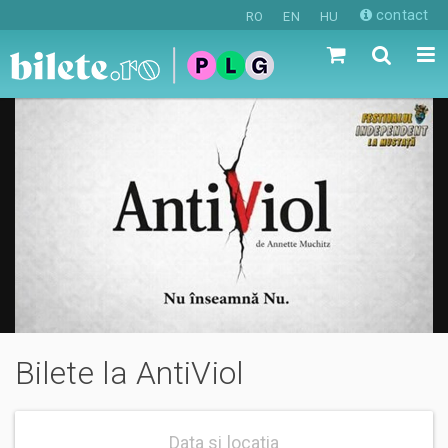
contact
RO
EN
HU
Bilete la AntiViol
Data si locatia