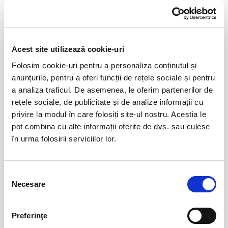
Distribuie aceasta pagina
Cine decide ce înseamnă consimțământ?
Și de ce, uneori, cei mai apropiați oameni sunt primii care se îndoiesc?
AntiViol nu este doar un spectacol. Este o experiență intensă, necesară
și profund actuală, care pune publicul față în față cu întrebări
Acest site utilizează cookie-uri
incomode despre responsabilitate, prejudecată și empatie.
Folosim cookie-uri pentru a personaliza conținutul și
Evenimente similare
Un spectacol care te obligă să privești realitatea în ochi, care nu te lasă
anunțurile, pentru a oferi funcții de rețele sociale și pentru
să pleci din sală la fel cum ai intrat.
07
a analiza traficul. De asemenea, le oferim partenerilor de
Cerere in casatorie - Compania La Mustata
aug
rețele sociale, de publicitate și de analize informații cu
Bucuresti
privire la modul în care folosiți site-ul nostru. Aceștia le
BILETE
pot combina cu alte informații oferite de dvs. sau culese
în urma folosirii serviciilor lor.
Copiii au idei trăsnite
08
aug
Selecția
Bucuresti
Necesare
consimțământului
BILETE
Preferinţe