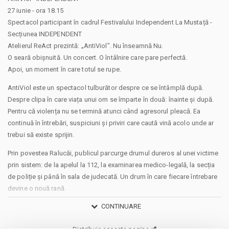
27 iunie - ora 18.15
Spectacol participant în cadrul Festivalului Independent La Mustață -
Secțiunea INDEPENDENT
Atelierul ReAct prezintă: „AntiViol”. Nu înseamnă Nu.
O seară obișnuită. Un concert. O întâlnire care pare perfectă.
Apoi, un moment în care totul se rupe.
AntiViol este un spectacol tulburător despre ce se întâmplă după.
Despre clipa în care viața unui om se împarte în două: înainte și după.
Pentru că violența nu se termină atunci când agresorul pleacă. Ea
continuă în întrebări, suspiciuni și priviri care caută vină acolo unde ar
trebui să existe sprijin.
Prin povestea Ralucăi, publicul parcurge drumul dureros al unei victime
prin sistem: de la apelul la 112, la examinarea medico-legală, la secția
de poliție și până în sala de judecată. Un drum în care fiecare întrebare
devine o nouă rană.
CONTINUARE
Cât de greu este să dovedești adevărul când propriul tău corp pare să
te trădeze?