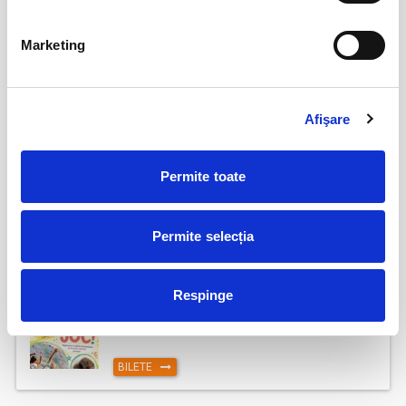
Marketing
Remember me
08
aug
Bucuresti
BILETE
Afişare
IMPROVIZAT... LA MUSTAȚĂ!
08
Permite toate
aug
Bucuresti
Permite selecția
BILETE
Respinge
Promit să mă joc!
15
aug
Bucuresti
BILETE