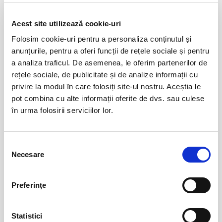
Evenimente similare
Acest site utilizează cookie-uri
Folosim cookie-uri pentru a personaliza conținutul și
10 milioane și o cutie de cafea
07
anunțurile, pentru a oferi funcții de rețele sociale și pentru
aug
Bucuresti
a analiza traficul. De asemenea, le oferim partenerilor de
rețele sociale, de publicitate și de analize informații cu
privire la modul în care folosiți site-ul nostru. Aceștia le
pot combina cu alte informații oferite de dvs. sau culese
Hansel si Gretel - Compania la
08
în urma folosirii serviciilor lor.
Mustata
aug
Bucuresti
BILETE
Selecția
Necesare
consimțământului
O femeie impartita la doi
08
Preferinţe
aug
Bucuresti
BILETE
Statistici