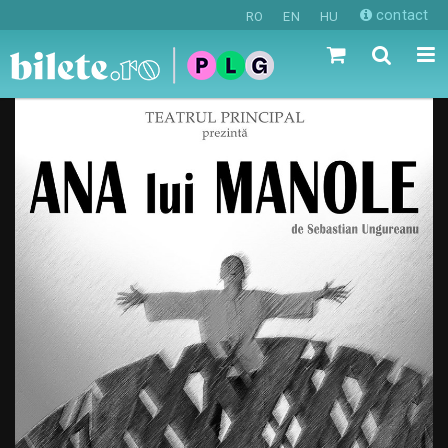
contact
RO
EN
HU