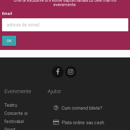
Oferte exclusive si o editie saptamanala cu cele mai noi
evenimente.
Email
OK
Evenimente
Ajutor
Teatru
Cum comand bilete?
Concerte si
festivaluri
Plata online sau cash
Sport