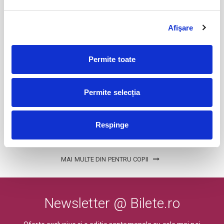
12
Rapunzel @ Restaurant Amicii – Popesti
Afişare
Leordeni
sept
Popesti-Leordeni
BILETE
Permite toate
20
Permite selecția
Isprăvile Motanului Încălțat @ Muse Country
Club Mogoșoaia
sept
Mogosoaia
Respinge
BILETE
MAI MULTE DIN PENTRU COPII
Newsletter @ Bilete.ro