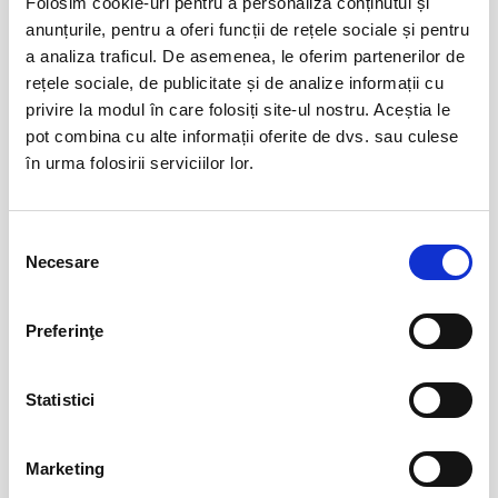
Folosim cookie-uri pentru a personaliza conținutul și
anunțurile, pentru a oferi funcții de rețele sociale și pentru
a analiza traficul. De asemenea, le oferim partenerilor de
Destiny Park
01
rețele sociale, de publicitate și de analize informații cu
ian
privire la modul în care folosiți site-ul nostru. Aceștia le
Bucuresti
pot combina cu alte informații oferite de dvs. sau culese
BILETE
în urma folosirii serviciilor lor.
Vizitare Salina Turda
01
Selecția
ian
Necesare
consimțământului
Turda
BILETE
Preferinţe
Copiii au idei trăsnite
08
Statistici
aug
Bucuresti
BILETE
Marketing