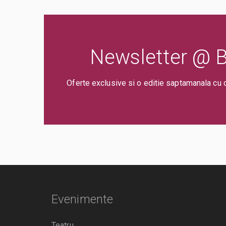
Newsletter @ Bi
Oferte exclusive si o editie saptamanala cu 
Evenimente
Teatru