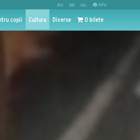
info
RO
EN
HU
ntru copii
Cultura
Diverse
0 bilete