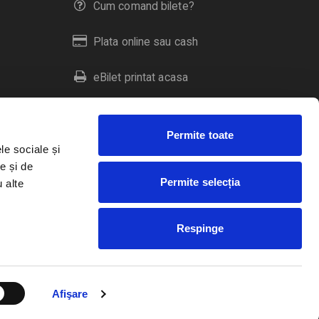
Cum comand bilete?
Plata online sau cash
eBilet printat acasa
Livrare prin curier
Permite toate
Returnare bilete
le sociale și
e și de
Permite selecția
u alte
Duplicare bilete
Respinge
RO
EN
HU
Afişare