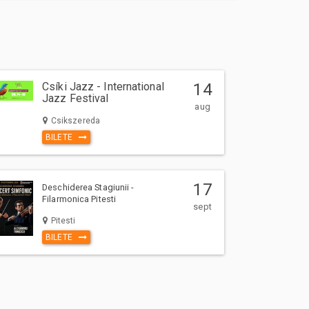
Csíki Jazz - International
14
Jazz Festival
aug
Csikszereda
BILETE
17
Deschiderea Stagiunii -
Filarmonica Pitesti
sept
Pitesti
BILETE