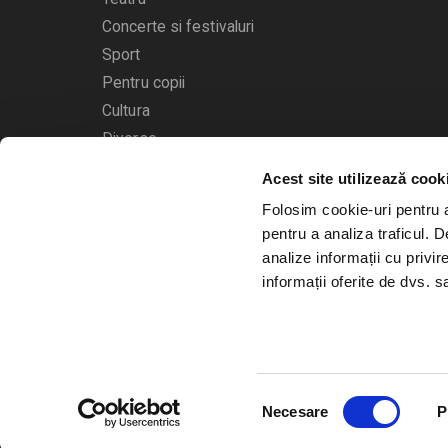
Concerte si festivaluri
Sport
Pentru copii
Cultura
Diverse
Calendarul evenimentelor
Acest site utilizează cook
Folosim cookie-uri pentru a 
pentru a analiza traficul. 
analize informații cu privir
informații oferite de dvs. sa
© 2006 - 2026
Bilete.ro
Selecția
A.N.P.C.
O.D.R.
Necesare
P
consimțământului