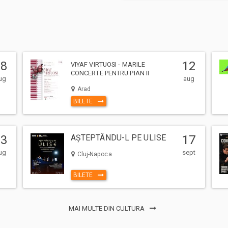
08
12
VIYAF VIRTUOSI - MARILE
CONCERTE PENTRU PIAN II
ug
aug
Arad
BILETE
23
AȘTEPTÂNDU-L PE ULISE
17
ug
sept
Cluj-Napoca
BILETE
MAI MULTE DIN CULTURA