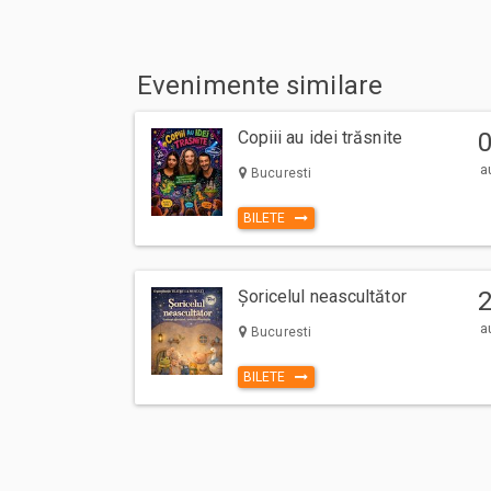
Evenimente similare
Copiii au idei trăsnite
a
Bucuresti
BILETE
Șoricelul neascultător
a
Bucuresti
BILETE