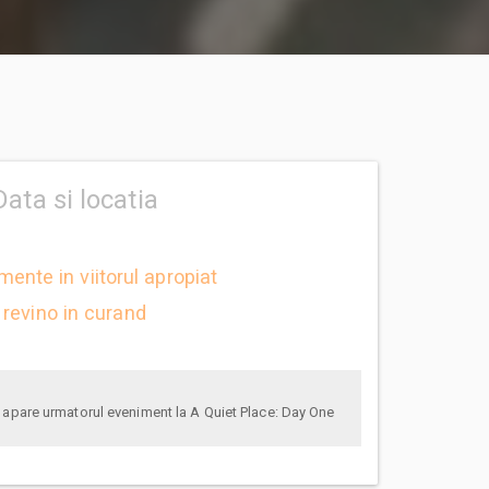
Data si locatia
mente in viitorul apropiat
revino in curand
anunta-ma pe email cand apare urmatorul eveniment la A Quiet Place: Day One