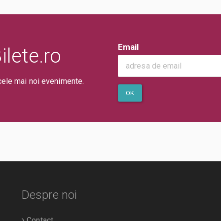
Email
lete.ro
cele mai noi evenimente.
OK
Despre noi
Contact