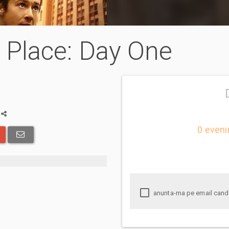
t Place: Day One
a
0 eveni