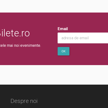
Email
lete.ro
cele mai noi evenimente.
OK
Despre noi