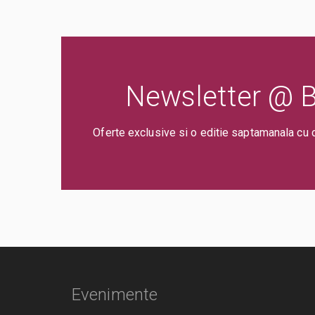
Newsletter @ Bi
Oferte exclusive si o editie saptamanala cu 
Evenimente