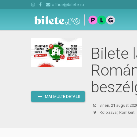
office@bilete.ro
Bilete
Románi
beszél
MAI MULTE DETALII
vineri, 21 august 202
Kolozsvar, Romke