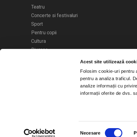
Teatru
Concerte si festivaluri
Sport
Pentru copii
Cultura
Diverse
Acest site utilizează cook
Calendarul evenimentelor
Folosim cookie-uri pentru a 
pentru a analiza traficul. 
analize informații cu privir
informații oferite de dvs. sa
© 2006 - 2026
Bilete.ro
Selecția
A.N.P.C.
O.D.R.
Necesare
P
consimțământului