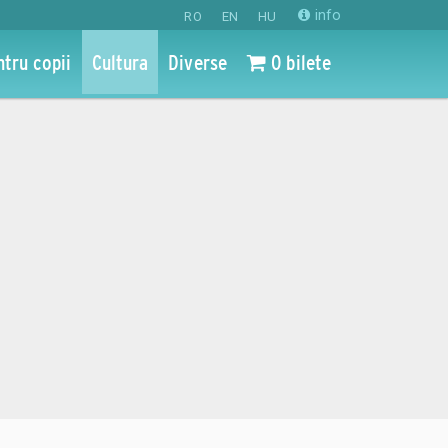
info
RO
EN
HU
ntru copii
Cultura
Diverse
0 bilete