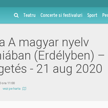
Teatru
Concerte si festivaluri
Sport
Pe
 la A magyar nyelv
ában (Erdélyben) –
getés - 21 aug 2020
0 ora 11:00
rt
vezi pe harta