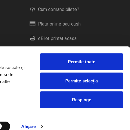
Cum comand bilete?
Plata online sau cash
eBilet printat acasa
Livrare prin curier
Permite toate
Returnare bilete
le sociale și
e și de
Permite selecția
u alte
Duplicare bilete
Respinge
RO
EN
HU
Afişare