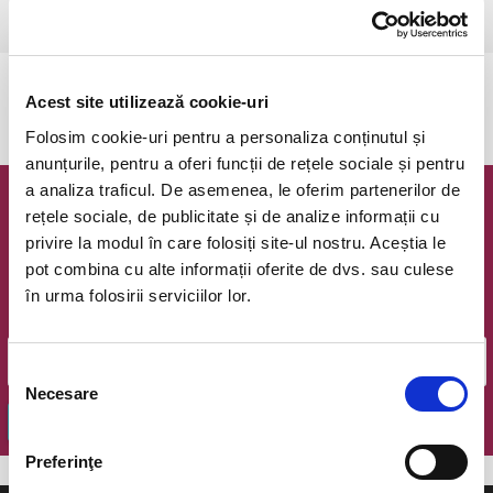
Ramnicu Valcea, Cinema Geo Saizescu
vezi pe harta
Evenimentul a expirat.
Acest site utilizează cookie-uri
Folosim cookie-uri pentru a personaliza conținutul și
anunțurile, pentru a oferi funcții de rețele sociale și pentru
a analiza traficul. De asemenea, le oferim partenerilor de
Newsletter @ Bilete.ro
rețele sociale, de publicitate și de analize informații cu
privire la modul în care folosiți site-ul nostru. Aceștia le
Oferte exclusive si o editie saptamanala cu cele mai noi
pot combina cu alte informații oferite de dvs. sau culese
evenimente.
în urma folosirii serviciilor lor.
Email
Selecția
Necesare
consimțământului
OK
Preferinţe