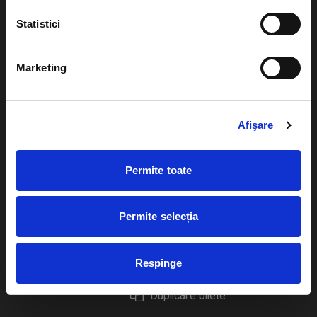
Statistici
Marketing
Evenimente
Ajutor
Teatru
Cum comand bilete?
Afişare
Concerte si
festivaluri
Plata online sau cash
Permite toate
Sport
eBilet printat acasa
Pentru copii
Cultura
Permite selecția
Livrare prin curier
Diverse
Calendar
Returnare bilete
Respinge
Duplicare bilete