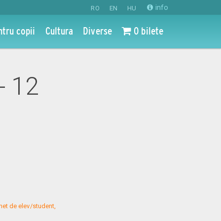
info
RO
EN
HU
ntru copii
Cultura
Diverse
0 bilete
- 12
net de elev/student, 