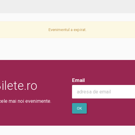
Evenimentul a expirat.
Email
lete.ro
cele mai noi evenimente.
OK