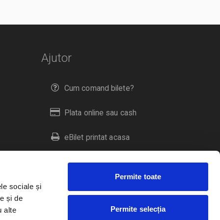
Ajutor
Cum comand bilete?
Plata online sau cash
eBilet printat acasa
Livrare prin curier
Permite toate
Returnare bilete
le sociale și
e și de
Permite selecția
u alte
Duplicare bilete