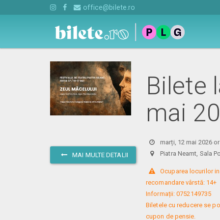
office@bilete.ro
Bilete
mai 2
marți, 12 mai 2026 o
Piatra Neamt, Sala 
MAI MULTE DETALII
 Ocuparea locurilor in 
recomandare vârstă: 14+

Informații: 0752149735

Biletele cu reducere se po
cupon de pensie.