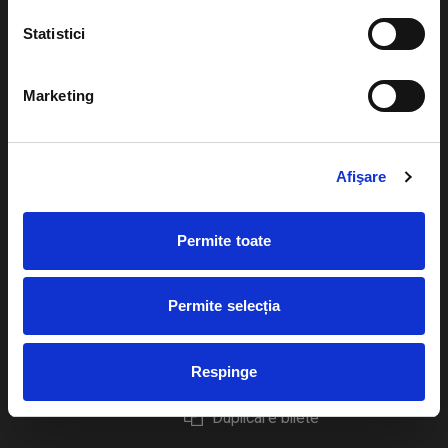
Statistici
Marketing
Evenimente
Ajutor
Teatru
Cum comand bilete?
Afişare
Concerte si
festivaluri
Plata online sau cash
Permite toate
Sport
eBilet printat acasa
Pentru copii
Cultura
Permite selecția
Livrare prin curier
Diverse
Calendar
Returnare bilete
Respinge
Duplicare bilete