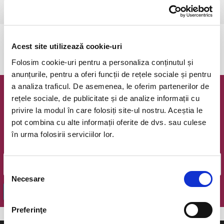
Csikszereda, Csiki Mozi
vezi pe harta
Evenimentul a expirat.
Acest site utilizează cookie-uri
Folosim cookie-uri pentru a personaliza conținutul și
anunțurile, pentru a oferi funcții de rețele sociale și pentru
a analiza traficul. De asemenea, le oferim partenerilor de
Newsletter @ Bilete.ro
rețele sociale, de publicitate și de analize informații cu
privire la modul în care folosiți site-ul nostru. Aceștia le
Oferte exclusive si o editie saptamanala cu cele mai noi
pot combina cu alte informații oferite de dvs. sau culese
evenimente.
în urma folosirii serviciilor lor.
Email
Selecția
Necesare
consimțământului
OK
Preferinţe