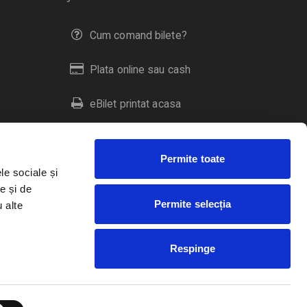
Cum comand bilete?
Plata online sau cash
eBilet printat acasa
Livrare prin curier
Permite toate
Returnare bilete
le sociale și
e și de
Permite selecția
u alte
Duplicare bilete
Respinge
RO
EN
HU