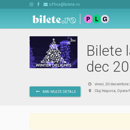
office@bilete.ro
Bilete
dec 2
vineri, 20 decembrie
Cluj-Napoca, Ope
MAI MULTE DETALII