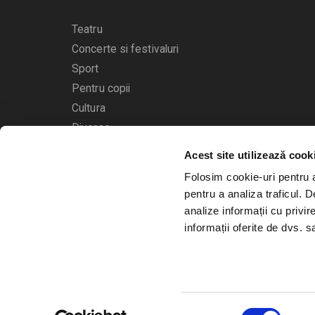
Teatru
Concerte si festivaluri
Sport
Pentru copii
Cultura
Diverse
Acest site utilizează cook
Calendarul evenimentelor
Folosim cookie-uri pentru a 
pentru a analiza traficul. 
analize informații cu privir
informații oferite de dvs. sa
© 2006 - 2026
Bilete.ro
Selecția
A.N.P.C.
O.D.R.