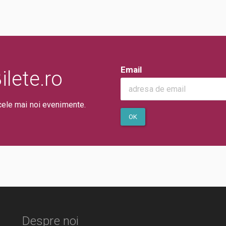
Email
lete.ro
cele mai noi evenimente.
OK
Despre noi