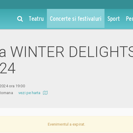
Teatru
Concerte si festivaluri
Sport
Pe
 la WINTER DELIGHTS
024
 2024 ora 19:00
ra Romana
vezi pe harta
Evenimentul a expirat.