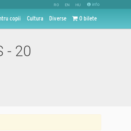
info
RO
EN
HU
ntru copii
Cultura
Diverse
0 bilete
 - 20