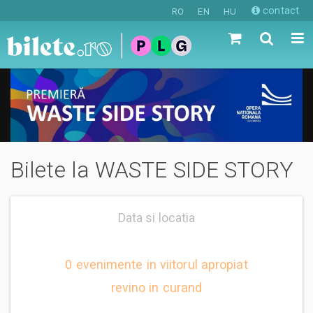
contact
RO
EN
HU
Bilete la WASTE SIDE STORY
Data si locatia
0 evenimente in viitorul apropiat
revino in curand