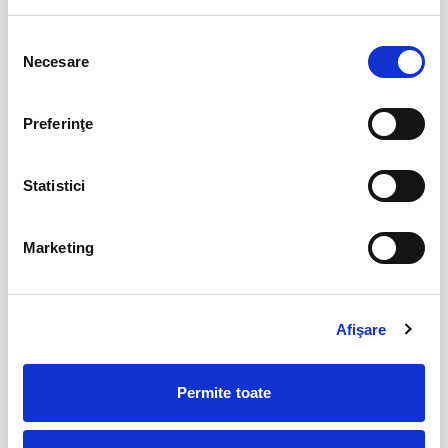
17
sept
Cluj-Napoca
Selecția
Necesare
consimțământului
BILETE
Preferinţe
17
Deschiderea Stagiunii - Filarmonica Pitesti
sept
Pitesti
Statistici
BILETE
Marketing
MOARTEA LA TEATRUL DE REVISTĂ
17
sept
Cluj-Napoca
Afişare
BILETE
Permite toate
MAI MULTE DIN CULTURA