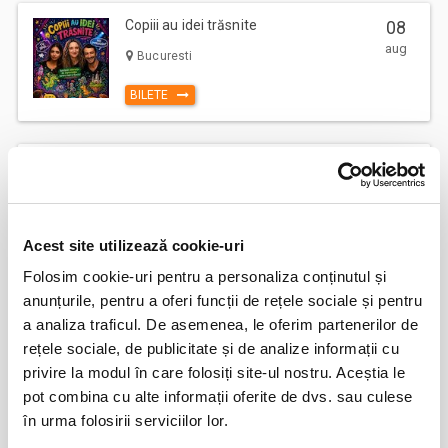
Copiii au idei trăsnite
08
aug
Bucuresti
BILETE
12
VIYAF VIRTUOSI - MARILE CONCERTE
PENTRU PIAN II
aug
Arad
BILETE
Acest site utilizează cookie-uri
Folosim cookie-uri pentru a personaliza conținutul și
anunțurile, pentru a oferi funcții de rețele sociale și pentru
Șoricelul neascultător
23
a analiza traficul. De asemenea, le oferim partenerilor de
aug
Bucuresti
rețele sociale, de publicitate și de analize informații cu
privire la modul în care folosiți site-ul nostru. Aceștia le
BILETE
pot combina cu alte informații oferite de dvs. sau culese
în urma folosirii serviciilor lor.
AȘTEPTÂNDU-L PE ULISE