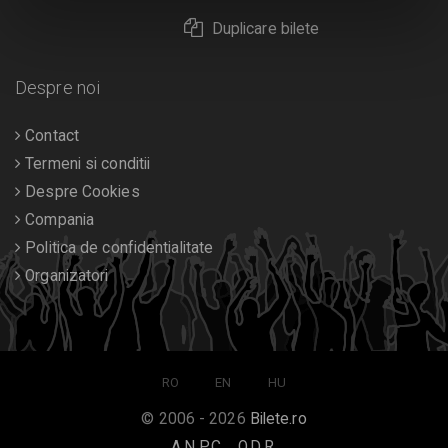
Duplicare bilete
Despre noi
Contact
Termeni si conditii
Despre Cookies
Compania
Politica de confidentialitate
Organizatori
RO
EN
HU
© 2006 - 2026
Bilete.ro
A.N.P.C.
O.D.R.