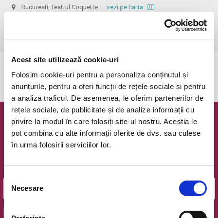
Bucuresti, Teatrul Coquette
vezi pe harta
 Dupa ora inceperii reprezentatiei biletele isi pierd valabilitatea, iar 
accesul in sala nu mai e permis. Va multumim pentru intelegere.
Acest site utilizează cookie-uri
Evenimentul a expirat.
Folosim cookie-uri pentru a personaliza conținutul și
anunțurile, pentru a oferi funcții de rețele sociale și pentru
a analiza traficul. De asemenea, le oferim partenerilor de
rețele sociale, de publicitate și de analize informații cu
privire la modul în care folosiți site-ul nostru. Aceștia le
Newsletter @ Bilete.ro
pot combina cu alte informații oferite de dvs. sau culese
în urma folosirii serviciilor lor.
Oferte exclusive si o editie saptamanala cu cele mai noi
evenimente.
Email
Selecția
Necesare
consimțământului
OK