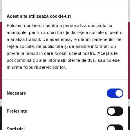
Bucuresti, Teatrul Coquette
vezi pe harta
Acest site utilizează cookie-uri
Folosim cookie-uri pentru a personaliza conținutul și
anunțurile, pentru a oferi funcții de rețele sociale și pentru
Newsletter @ Bilete.ro
a analiza traficul. De asemenea, le oferim partenerilor de
rețele sociale, de publicitate și de analize informații cu
Oferte exclusive si o editie saptamanala cu cele mai noi
privire la modul în care folosiți site-ul nostru. Aceștia le
evenimente.
pot combina cu alte informații oferite de dvs. sau culese
Email
în urma folosirii serviciilor lor.
Selecția
OK
Necesare
consimțământului
Preferinţe
Statistici