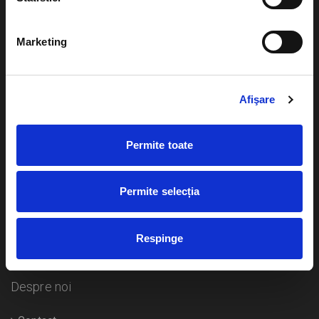
Evenimente
Ajutor
Marketing
Teatru
Cum comand bilete?
Concerte si
festivaluri
Afişare
Plata online sau cash
Sport
eBilet printat acasa
Pentru copii
Permite toate
Cultura
Livrare prin curier
Diverse
Permite selecția
Calendar
Returnare bilete
Respinge
Duplicare bilete
Despre noi