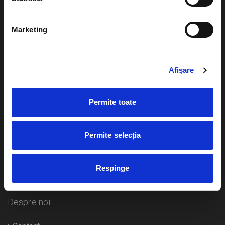
Evenimente
Ajutor
Marketing
Teatru
Cum comand bilete?
Concerte si
festivaluri
Afişare
Plata online sau cash
Sport
eBilet printat acasa
Pentru copii
Permite toate
Cultura
Livrare prin curier
Diverse
Permite selecția
Calendar
Returnare bilete
Respinge
Duplicare bilete
Despre noi