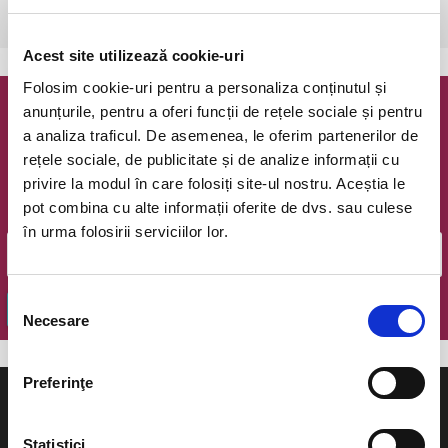
Bucuresti, Teatrul Coquette
vezi pe harta
Acest site utilizează cookie-uri
Folosim cookie-uri pentru a personaliza conținutul și
anunțurile, pentru a oferi funcții de rețele sociale și pentru
Newsletter @ Bilete.ro
a analiza traficul. De asemenea, le oferim partenerilor de
rețele sociale, de publicitate și de analize informații cu
Oferte exclusive si o editie saptamanala cu cele mai noi
privire la modul în care folosiți site-ul nostru. Aceștia le
evenimente.
pot combina cu alte informații oferite de dvs. sau culese
Email
în urma folosirii serviciilor lor.
Selecția
OK
Necesare
consimțământului
Preferinţe
Statistici