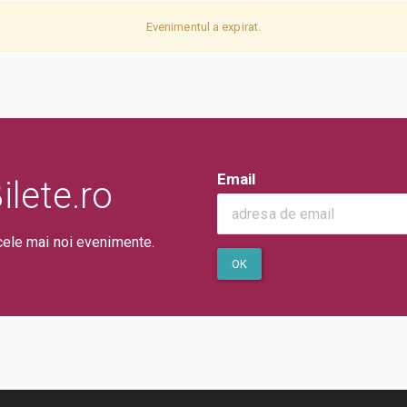
Evenimentul a expirat.
Email
lete.ro
cele mai noi evenimente.
OK