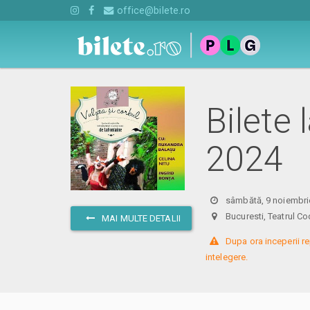
office@bilete.ro
Bilete 
2024
sâmbătă, 9 noiembri
Bucuresti, Teatrul
MAI MULTE DETALII
 Dupa ora inceperii re
intelegere.