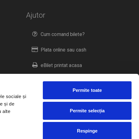
Ajutor
Cum comand bilete?
Plata online sau cash
eBilet printat acasa
Livrare prin curier
Permite toate
Returnare bilete
le sociale și
e și de
Permite selecția
u alte
Duplicare bilete
Respinge