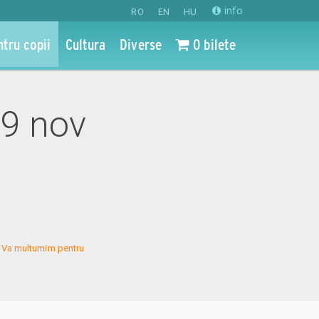
info
RO
EN
HU
ntru copii
Cultura
Diverse
0 bilete
09 nov
s. Va multumim pentru 