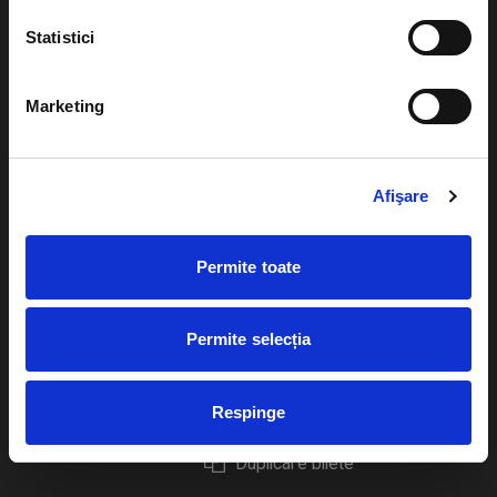
Statistici
Marketing
Evenimente
Ajutor
Teatru
Cum comand bilete?
Afişare
Concerte si
festivaluri
Plata online sau cash
Permite toate
Sport
eBilet printat acasa
Pentru copii
Cultura
Permite selecția
Livrare prin curier
Diverse
Calendar
Returnare bilete
Respinge
Duplicare bilete