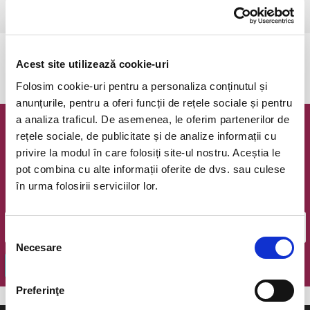
Ramnicu Valcea, Cinema Geo Saizescu
vezi pe harta
Evenimentul a expirat.
Acest site utilizează cookie-uri
Folosim cookie-uri pentru a personaliza conținutul și
anunțurile, pentru a oferi funcții de rețele sociale și pentru
a analiza traficul. De asemenea, le oferim partenerilor de
Newsletter @ Bilete.ro
rețele sociale, de publicitate și de analize informații cu
privire la modul în care folosiți site-ul nostru. Aceștia le
Oferte exclusive si o editie saptamanala cu cele mai noi
pot combina cu alte informații oferite de dvs. sau culese
evenimente.
în urma folosirii serviciilor lor.
Email
Selecția
Necesare
consimțământului
OK
Preferinţe