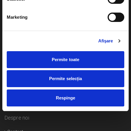
Evenimente
Ajutor
Marketing
Teatru
Cum comand bilete?
Concerte si
festivaluri
Afişare
Plata online sau cash
Sport
eBilet printat acasa
Pentru copii
Permite toate
Cultura
Livrare prin curier
Diverse
Permite selecția
Calendar
Returnare bilete
Respinge
Duplicare bilete
Despre noi