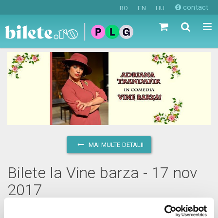
contact
RO
EN
HU
MAI MULTE DETALII
Bilete la Vine barza - 17 nov
2017
vineri, 17 noiembrie 2017 ora 19:00