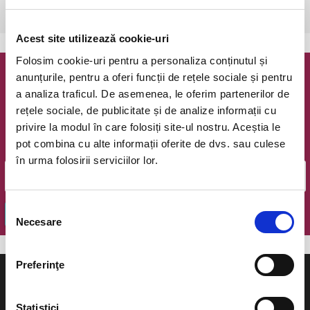
Bucuresti, Teatrul de pe Lipscani
vezi pe harta
Acest site utilizează cookie-uri
Folosim cookie-uri pentru a personaliza conținutul și
anunțurile, pentru a oferi funcții de rețele sociale și pentru
Newsletter @ Bilete.ro
a analiza traficul. De asemenea, le oferim partenerilor de
rețele sociale, de publicitate și de analize informații cu
Oferte exclusive si o editie saptamanala cu cele mai noi
privire la modul în care folosiți site-ul nostru. Aceștia le
evenimente.
pot combina cu alte informații oferite de dvs. sau culese
Email
în urma folosirii serviciilor lor.
Selecția
OK
Necesare
consimțământului
Preferinţe
Statistici