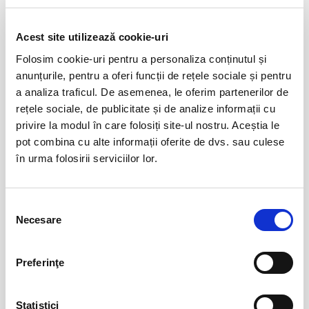
Evenimente similare
Acest site utilizează cookie-uri
Folosim cookie-uri pentru a personaliza conținutul și
50 de nuante de gri ale doamnei
06
Cucu
anunțurile, pentru a oferi funcții de rețele sociale și pentru
aug
a analiza traficul. De asemenea, le oferim partenerilor de
Bucuresti
rețele sociale, de publicitate și de analize informații cu
BILETE
privire la modul în care folosiți site-ul nostru. Aceștia le
pot combina cu alte informații oferite de dvs. sau culese
în urma folosirii serviciilor lor.
07
Cerere in casatorie - Compania La Mustata
aug
Bucuresti
Selecția
BILETE
Necesare
consimțământului
Copiii au idei trăsnite
08
Preferinţe
aug
Bucuresti
Statistici
BILETE