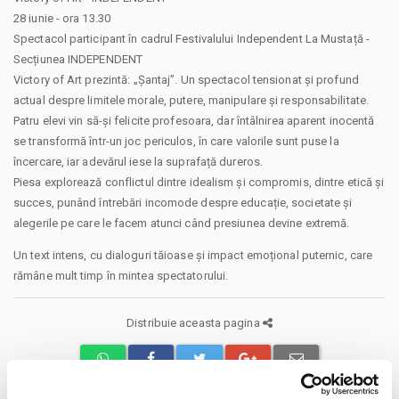
28 iunie - ora 13.30
Spectacol participant în cadrul Festivalului Independent La Mustață -
Secțiunea INDEPENDENT
Victory of Art prezintă: „Șantaj”. Un spectacol tensionat și profund
actual despre limitele morale, putere, manipulare și responsabilitate.
Patru elevi vin să-și felicite profesoara, dar întâlnirea aparent inocentă
se transformă într-un joc periculos, în care valorile sunt puse la
încercare, iar adevărul iese la suprafață dureros.
Piesa explorează conflictul dintre idealism și compromis, dintre etică și
succes, punând întrebări incomode despre educație, societate și
alegerile pe care le facem atunci când presiunea devine extremă.
Un text intens, cu dialoguri tăioase și impact emoțional puternic, care
rămâne mult timp în mintea spectatorului.
Distribuie aceasta pagina