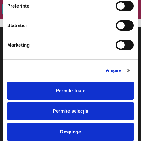
Preferinţe
OK
Statistici
Marketing
Evenimente
Ajutor
Afişare
Teatru
Cum comand bilete?
Concerte si
Permite toate
festivaluri
Plata online sau cash
Sport
Permite selecția
eBilet printat acasa
Pentru copii
Cultura
Livrare prin curier
Respinge
Diverse