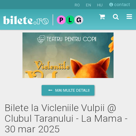
contact
RO
EN
HU
MAI MULTE DETALII
Bilete la Vicleniile Vulpii @
Clubul Taranului - La Mama -
30 mar 2025