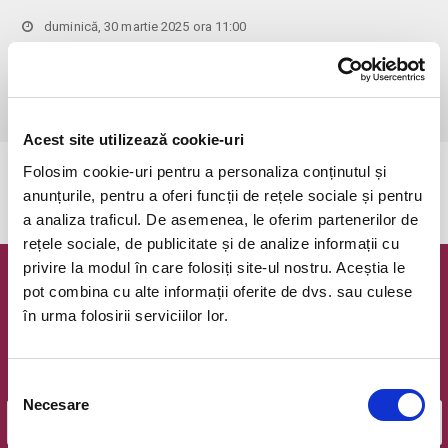
duminică, 30 martie 2025 ora 11:00
Bucuresti, Clubul Taranului - La Mama
vezi pe harta
 Pentru copiii cu vârsta de peste 1 an se achită bilet.

Se achită bilete atât pentru părinti cât și pentru copii.
Acest site utilizează cookie-uri
Folosim cookie-uri pentru a personaliza conținutul și
Evenimentul a expirat.
anunțurile, pentru a oferi funcții de rețele sociale și pentru
a analiza traficul. De asemenea, le oferim partenerilor de
rețele sociale, de publicitate și de analize informații cu
privire la modul în care folosiți site-ul nostru. Aceștia le
Newsletter @ Bilete.ro
pot combina cu alte informații oferite de dvs. sau culese
în urma folosirii serviciilor lor.
Oferte exclusive si o editie saptamanala cu cele mai noi
evenimente.
Selecția
Email
Necesare
consimțământului