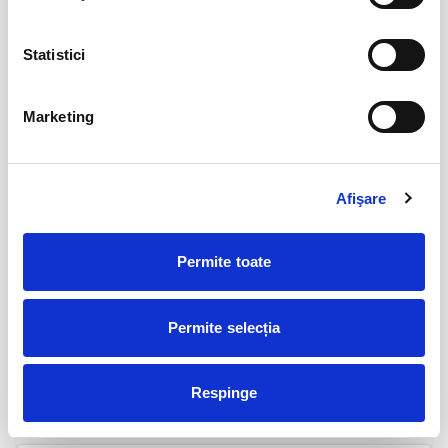
Perfect Necăsătoriți
09
Statistici
sept
Bucuresti
BILETE
Marketing
AȘTEPTÂNDU-L PE ULISE
17
Afişare
sept
Cluj-Napoca
BILETE
Permite toate
17
Permite selecția
Deschiderea Stagiunii - Filarmonica Pitesti
sept
Pitesti
Respinge
BILETE