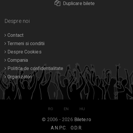
Duplicare bilete
Despre noi
Contact
Termeni si conditii
Despre Cookies
Compania
Politica de confidentialitate
Organizatori
RO
EN
HU
© 2006 - 2026
Bilete.ro
A.N.P.C.
O.D.R.