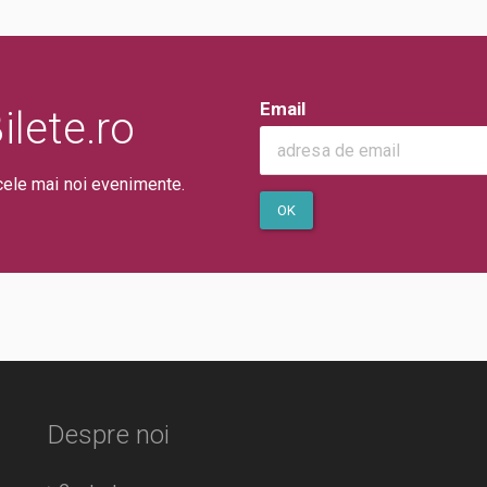
Email
lete.ro
cele mai noi evenimente.
OK
Despre noi