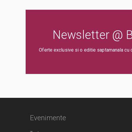
Newsletter @ Bi
Oferte exclusive si o editie saptamanala cu 
Evenimente