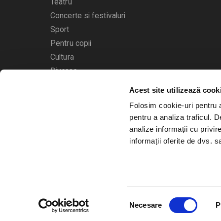
Teatru
Concerte si festivaluri
Sport
Pentru copii
Cultura
Diverse
Acest site utilizează cook
Calendarul evenimentelor
Folosim cookie-uri pentru a 
pentru a analiza traficul. 
analize informații cu privir
informații oferite de dvs. sa
© 2006 - 2026
Bilete.ro
Selecția
A.N.P.C.
O.D.R.
Necesare
P
consimțământului