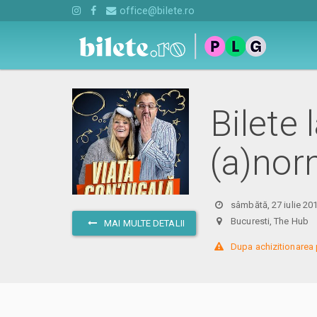
office@bilete.ro
Bilete 
(a)nor
sâmbătă, 27 iulie 20
Bucuresti, The Hu
MAI MULTE DETALII
 Dupa achizitionarea 