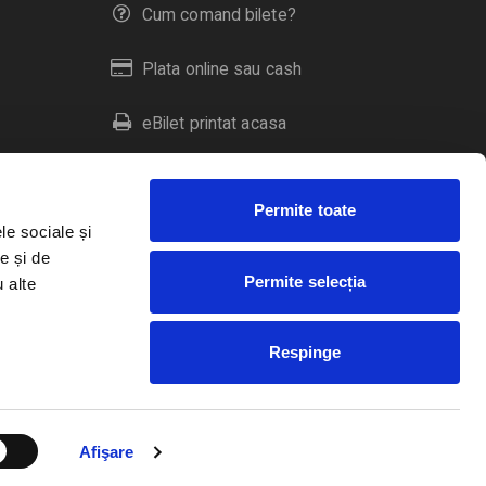
Cum comand bilete?
Plata online sau cash
eBilet printat acasa
Livrare prin curier
Permite toate
Returnare bilete
le sociale și
e și de
Permite selecția
u alte
Duplicare bilete
Respinge
RO
EN
HU
Afişare