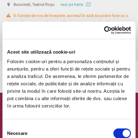
Bucuresti, Teatrul Roșu
vezi pe harta
 În funcție de ora de începere, accesul în sală se poate face cu o 
oră / cu 40 minute mai devreme, fiind permis cu până la 10 minute 
înainte de spectacol. Așezarea se realizează la mese de 2 (nr. limitat), 3 
sau 4 locuri, în regim de teatru-cafenea (în funcție de disponibilitatea 
de la fața locului, există posibilitatea împărțirii mesei cu alte persoane). 
Informații suplimentare, la nr. de telefon 0773 825 249.
Acest site utilizează cookie-uri
Folosim cookie-uri pentru a personaliza conținutul și
anunțurile, pentru a oferi funcții de rețele sociale și pentru
Evenimentul a expirat.
a analiza traficul. De asemenea, le oferim partenerilor de
rețele sociale, de publicitate și de analize informații cu
privire la modul în care folosiți site-ul nostru. Aceștia le
pot combina cu alte informații oferite de dvs. sau culese
în urma folosirii serviciilor lor.
Newsletter @ Bilete.ro
Oferte exclusive si o editie saptamanala cu cele mai noi
evenimente.
Selecția
Necesare
consimțământului
Email