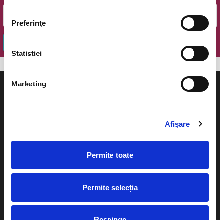
Preferinţe
OK
Statistici
Marketing
Afişare
Evenimente
Ajutor
Teatru
Permite toate
Cum comand bilete?
Concerte si
festivaluri
Plata online sau cash
Permite selecția
Sport
eBilet printat acasa
Pentru copii
Respinge